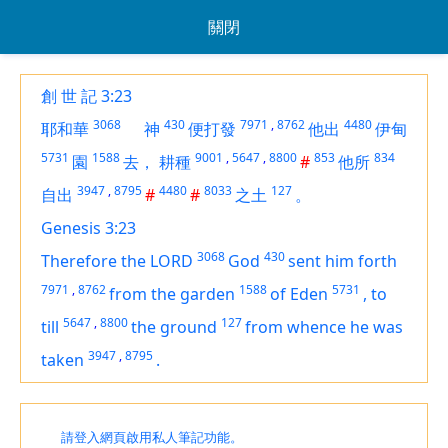
關閉
創 世 記 3:23
3068
430
7971
,
8762
4480
耶和華
神
便打發
他出
伊甸
5731
1588
9001
,
5647
,
8800
853
834
園
去，
耕種
#
他所
3947
,
8795
4480
8033
127
自出
#
#
之土
。
Genesis 3:23
3068
430
Therefore the LORD
God
sent him forth
7971
,
8762
1588
5731
from the garden
of Eden
,
to
5647
,
8800
127
till
the ground
from whence he was
3947
,
8795
taken
.
請登入網頁啟用私人筆記功能。