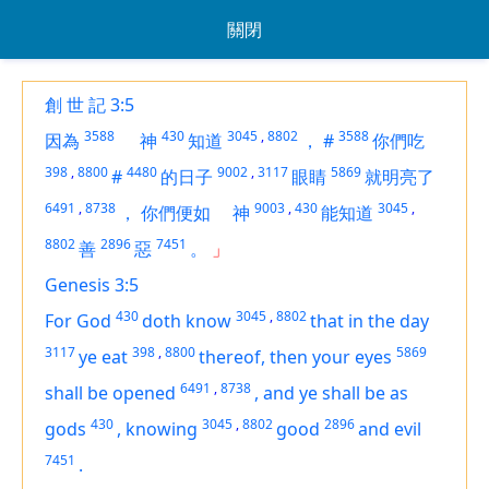
關閉
創 世 記 3:5
3588
430
3045
,
8802
3588
因為
神
知道
，
#
你們吃
398
,
8800
4480
9002
,
3117
5869
#
的日子
眼睛
就明亮了
6491
,
8738
9003
,
430
3045
,
，
你們便如
神
能知道
8802
2896
7451
善
惡
。
」
Genesis 3:5
430
3045
,
8802
For God
doth know
that in the day
3117
398
,
8800
5869
ye eat
thereof, then your eyes
6491
,
8738
shall be opened
,
and ye shall be as
430
3045
,
8802
2896
gods
,
knowing
good
and evil
7451
.