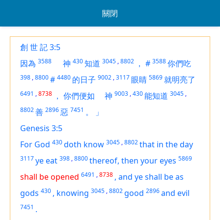
關閉
創 世 記 3:5
3588
430
3045
,
8802
3588
因為
神
知道
，
#
你們吃
398
,
8800
4480
9002
,
3117
5869
#
的日子
眼睛
就明亮了
6491
,
8738
9003
,
430
3045
,
，
你們便如
神
能知道
8802
2896
7451
善
惡
。
」
Genesis 3:5
430
3045
,
8802
For God
doth know
that in the day
3117
398
,
8800
5869
ye eat
thereof, then your eyes
6491
,
8738
shall be opened
,
and ye shall be as
430
3045
,
8802
2896
gods
,
knowing
good
and evil
7451
.