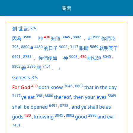
關閉
創 世 記 3:5
3588
430
3045
,
8802
3588
因為
神
知道
，
#
你們吃
398
,
8800
4480
9002
,
3117
5869
#
的日子
眼睛
就明亮了
6491
,
8738
9003
,
430
3045
,
，
你們便如
神
能知道
8802
2896
7451
善
惡
。
」
Genesis 3:5
430
3045
,
8802
For God
doth know
that in the day
3117
398
,
8800
5869
ye eat
thereof, then your eyes
6491
,
8738
shall be opened
,
and ye shall be as
430
3045
,
8802
2896
gods
,
knowing
good
and evil
7451
.