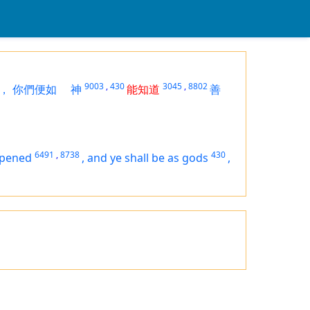
9003
,
430
3045
,
8802
，
你們便如
神
能知道
善
6491
,
8738
430
opened
,
and ye shall be as gods
,