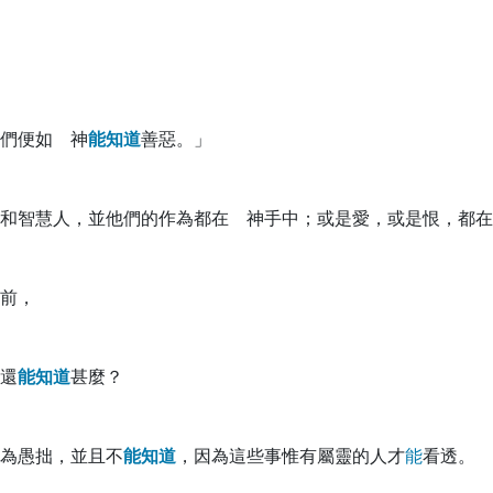
們便如 神
能
知
道
善惡。」
和智慧人，並他們的作為都在 神手中；或是愛，或是恨，都在
前，
還
能
知
道
甚麼？
為愚拙，並且不
能
知
道
，因為這些事惟有屬靈的人才
能
看透。