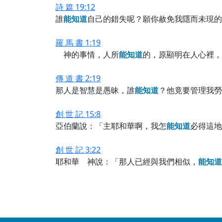
詩 篇 19:12
誰
能
知
道
自己的錯失呢？願你赦免我隱而未現的
羅 馬 書 1:19
神的事情，人所
能
知
道
的，原顯明在人心裡，
傳 道 書 2:19
那人是智慧是愚昧，誰
能
知
道
？他竟要管理我勞
創 世 記 15:8
亞伯蘭說：「主耶和華啊，我怎
能
知
道
必得這地
創 世 記 3:22
耶和華 神說：「那人已經與我們相似，
能
知
道