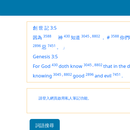
創 世 記 3:5
3588
430
3045
,
8802
3588
因為
神
知道
，
#
你們
2896
7451
惡
。
」
Genesis 3:5
430
3045
,
8802
For God
doth know
that in the 
3045
,
8802
2896
7451
knowing
good
and evil
.
請登入網頁啟用私人筆記功能。
詞語搜尋