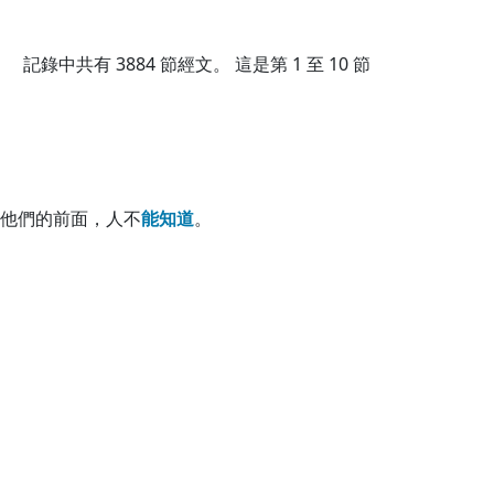
記錄中共有
3884
節經文。 這是第 1 至 10 節
他們的前面，人不
能
知
道
。