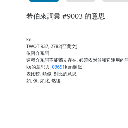
希伯來詞彙 #9003 的意思
ke
TWOT 937, 2782(亞蘭文)
依附介系詞
這種介系詞不能獨立存在, 必須依附於和它連用的詞,
ke的意思與
03651
ken類似
表比較. 類似. 對比的意思
如, 像, 如此, 然後