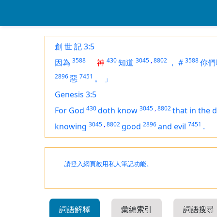
創 世 記 3:5
3588
430
3045
,
8802
3588
因為
神
知道
，
#
你們
2896
7451
惡
。
」
Genesis 3:5
430
3045
,
8802
For God
doth know
that in the 
3045
,
8802
2896
7451
knowing
good
and evil
.
請登入網頁啟用私人筆記功能。
詞語解釋
彙編索引
詞語搜尋