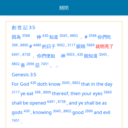
關閉
創 世 記 3:5
3588
430
3045
,
8802
3588
因為
神
知道
，
#
你們吃
398
,
8800
4480
9002
,
3117
5869
#
的日子
眼睛
就明亮了
6491
,
8738
9003
,
430
3045
,
，
你們便如
神
能知道
8802
2896
7451
善
惡
。
」
Genesis 3:5
430
3045
,
8802
For God
doth know
that in the day
3117
398
,
8800
5869
ye eat
thereof, then your eyes
6491
,
8738
shall be opened
,
and ye shall be as
430
3045
,
8802
2896
gods
,
knowing
good
and evil
7451
.