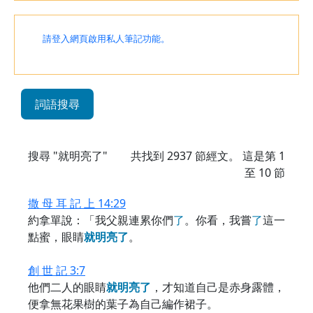
請登入網頁啟用私人筆記功能。
詞語搜尋
搜尋 "就明亮了"
共找到
2937
節經文。 這是第 1
至 10 節
撒 母 耳 記 上 14:29
約拿單說：「我父親連累你們
了
。你看，我嘗
了
這一
點蜜，眼睛
就
明
亮
了
。
創 世 記 3:7
他們二人的眼睛
就
明
亮
了
，才知道自己是赤身露體，
便拿無花果樹的葉子為自己編作裙子。