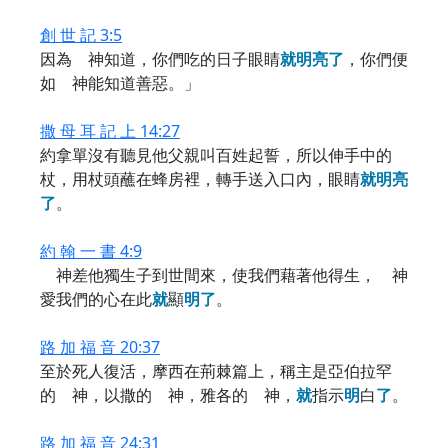
創 世 記 3:5
因為 神知道，你們吃的日子眼睛
就
明
亮
了
，你們便
如 神能知道善惡。」
撒 母 耳 記 上 14:27
約拿單沒有聽見他父親叫百姓起誓，所以伸手中的
杖，用杖頭蘸在蜂房裡，轉手送入口內，眼睛
就
明
亮
了
。
約 翰 一 書 4:9
神差他獨生子到世間來，使我們藉著他得生， 神
愛我們的心在此
就
顯
明
了
。
路 加 福 音 20:37
至於死人復活，摩西在荊棘篇上，稱主是亞伯拉罕
的 神，以撒的 神，雅各的 神，
就
指示
明
白
了
。
路 加 福 音 24:31