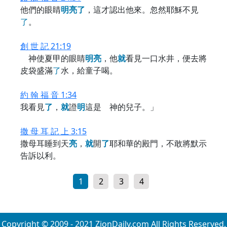
他們的眼睛
明
亮
了
，這才認出他來。忽然耶穌不見
了
。
創 世 記 21:19
神使夏甲的眼睛
明
亮
，他
就
看見一口水井，便去將
皮袋盛滿
了
水，給童子喝。
約 翰 福 音 1:34
我看見
了
，
就
證
明
這是 神的兒子。」
撒 母 耳 記 上 3:15
撒母耳睡到天
亮
，
就
開
了
耶和華的殿門，不敢將默示
告訴以利。
1
2
3
4
Copyright © 2009 - 2021 ZionDaily.com All Rights Reserved.