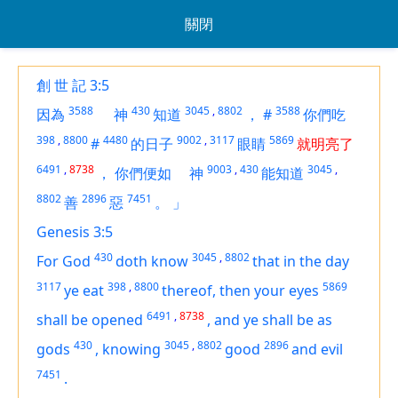
關閉
創 世 記 3:5
3588
430
3045
,
8802
3588
因為
神
知道
，
#
你們吃
398
,
8800
4480
9002
,
3117
5869
#
的日子
眼睛
就明亮了
6491
,
8738
9003
,
430
3045
,
，
你們便如
神
能知道
8802
2896
7451
善
惡
。
」
Genesis 3:5
430
3045
,
8802
For God
doth know
that in the day
3117
398
,
8800
5869
ye eat
thereof, then your eyes
6491
,
8738
shall be opened
,
and ye shall be as
430
3045
,
8802
2896
gods
,
knowing
good
and evil
7451
.