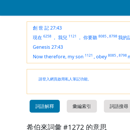
創 世 記 27:43
6258
1121
8085
,
8798
現在
，
我兒
，
你要聽
我的
Genesis 27:43
1121
8085
,
8798
Now therefore, my son
,
obey
請登入網頁啟用私人筆記功能。
詞語解釋
彙編索引
詞語搜尋
希伯來詞彙 #1272 的意思