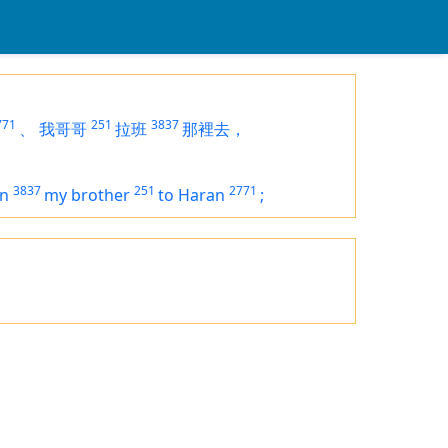
771
251
3837
、
我哥哥
拉班
那裡去，
3837
251
2771
an
my brother
to Haran
;