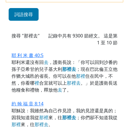
詞語搜尋
搜尋 "那裡去"
記錄中共有
9300
節經文。 這是第
1 至 10 節
耶 利 米 書 40:5
耶利米還沒有回
去
，護衛長說：「你可以回到沙番的
孫子亞希甘的兒子基大利
那
裡
去
；現在巴比倫王立他
作猶大城邑的省長。你可以在他
那
裡
住在民中，不
然，你看哪
裡
合宜就可以上
那
裡
去
。」於是護衛長送
他糧食和禮物，釋放他
去
了。
約 翰 福 音 8:14
耶穌說：我雖然為自己作見證，我的見證還是真的；
因我知道我從
那
裡
來，往
那
裡
去
；你們卻不知道我從
那
裡
來，往
那
裡
去
。