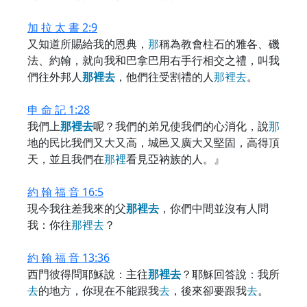
加 拉 太 書 2:9
又知道所賜給我的恩典，
那
稱為教會柱石的雅各、磯
法、約翰，就向我和巴拿巴用右手行相交之禮，叫我
們往外邦人
那
裡
去
，他們往受割禮的人
那
裡
去
。
申 命 記 1:28
我們上
那
裡
去
呢？我們的弟兄使我們的心消化，說
那
地的民比我們又大又高，城邑又廣大又堅固，高得頂
天，並且我們在
那
裡
看見亞衲族的人。』
約 翰 福 音 16:5
現今我往差我來的父
那
裡
去
，你們中間並沒有人問
我：你往
那
裡
去
？
約 翰 福 音 13:36
西門彼得問耶穌說：主往
那
裡
去
？耶穌回答說：我所
去
的地方，你現在不能跟我
去
，後來卻要跟我
去
。