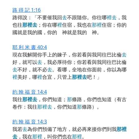
路 得 記 1:16
路得說：「不要催我回
去
不跟隨你。你往哪
裡
去
，我
也往
那
裡
去
；你在哪
裡
住宿，我也在
那
裡
住宿；你的
國就是我的國，你的 神就是我的 神。
耶 利 米 書 40:4
現在我解開你手上的鍊子，你若看與我同往巴比倫
去
好，就可以
去
，我必厚待你；你若看與我同往巴比倫
去
不好，就不必
去
。看哪，全地在你面前，你以為哪
裡
美好，哪
裡
合宜，只管上
那
裡
去
吧！」
約 翰 福 音 14:4
我往
那
裡
去
，你們知道；
那
條路，你們也知道（有古
卷作：我往
那
裡
去
，你們知道
那
條路）。
約 翰 福 音 14:3
我若
去
為你們預備了地方，就必再來接你們到我
那
裡
去
，我在
那
裡
，叫你們也在
那
裡
。