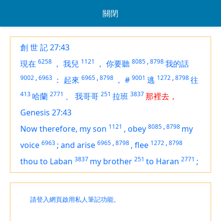
關閉
創 世 記 27:43
6258
1121
8085
,
8798
現在
，
我兒
，
你要聽
我的話
9002
,
6963
6965
,
8798
9001
1272
,
8798
：
起來
，
#
逃
往
413
2771
251
3837
哈蘭
、
我哥哥
拉班
那裡去，
Genesis 27:43
1121
8085
,
8798
Now therefore, my son
,
obey
my
6963
6965
,
8798
1272
,
8798
voice
;
and arise
,
flee
3837
251
2771
thou to Laban
my brother
to Haran
;
請登入網頁啟用私人筆記功能。