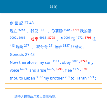
關閉
創 世 記 27:43
6258
1121
8085
,
8798
現在
，
我兒
，
你要聽
我的話
9002
,
6963
6965
,
8798
9001
1272
,
8798
：
起來
，
#
逃
往
413
2771
251
3837
哈蘭
、
我哥哥
拉班
那裡去，
Genesis 27:43
1121
8085
,
8798
Now therefore, my son
,
obey
my
6963
6965
,
8798
1272
,
8798
voice
;
and arise
,
flee
3837
251
2771
thou to Laban
my brother
to Haran
;
請登入網頁啟用私人筆記功能。