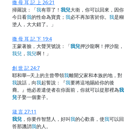
撒 母 耳 記 上 26:21
掃羅說：「
我
有罪了！
我
兒
大衛，你可以回來，因你
今日看
我
的性命為寶貴；
我
必不再加害於你。
我
是糊
塗人，大大錯了。」
撒 母 耳 記 下 19:4
王蒙著臉，大聲哭號說：「
我
兒
押沙龍啊！押沙龍，
我
兒
，
我
兒
啊！」
創 世 記 24:7
耶和華─天上的主曾帶領
我
離開父家和本族的地，對
我
說話，向
我
起誓說：『
我
要將這地賜給你的後
裔。』他必差遣使者在你面前，你就可以從那裡為
我
兒
子娶一個妻子。
箴 言 27:11
我
兒
，你要作智慧人，好叫
我
的心歡喜，使
我
可以回
答那譏誚
我
的人。