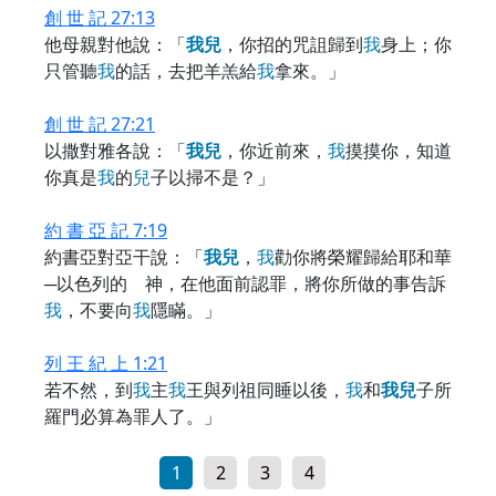
創 世 記 27:13
他母親對他說：「
我
兒
，你招的咒詛歸到
我
身上；你
只管聽
我
的話，去把羊羔給
我
拿來。」
創 世 記 27:21
以撒對雅各說：「
我
兒
，你近前來，
我
摸摸你，知道
你真是
我
的
兒
子以掃不是？」
約 書 亞 記 7:19
約書亞對亞干說：「
我
兒
，
我
勸你將榮耀歸給耶和華
─以色列的 神，在他面前認罪，將你所做的事告訴
我
，不要向
我
隱瞞。」
列 王 紀 上 1:21
若不然，到
我
主
我
王與列祖同睡以後，
我
和
我
兒
子所
羅門必算為罪人了。」
1
2
3
4