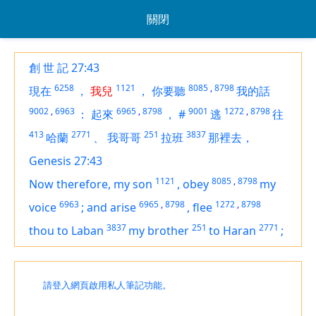
關閉
創 世 記 27:43
6258
1121
8085
,
8798
現在
，
我兒
，
你要聽
我的話
9002
,
6963
6965
,
8798
9001
1272
,
8798
：
起來
，
#
逃
往
413
2771
251
3837
哈蘭
、
我哥哥
拉班
那裡去，
Genesis 27:43
1121
8085
,
8798
Now therefore, my son
,
obey
my
6963
6965
,
8798
1272
,
8798
voice
;
and arise
,
flee
3837
251
2771
thou to Laban
my brother
to Haran
;
請登入網頁啟用私人筆記功能。