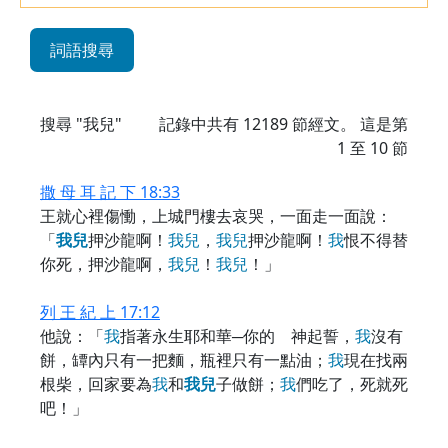
詞語搜尋
搜尋 "我兒"
記錄中共有
12189
節經文。 這是第
1 至 10 節
撒 母 耳 記 下 18:33
王就心裡傷慟，上城門樓去哀哭，一面走一面說：
「
我
兒
押沙龍啊！
我
兒
，
我
兒
押沙龍啊！
我
恨不得替
你死，押沙龍啊，
我
兒
！
我
兒
！」
列 王 紀 上 17:12
他說：「
我
指著永生耶和華─你的 神起誓，
我
沒有
餅，罈內只有一把麵，瓶裡只有一點油；
我
現在找兩
根柴，回家要為
我
和
我
兒
子做餅；
我
們吃了，死就死
吧！」