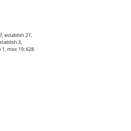
47, establish 27,
stablish 3,
 1, misc 19; 628