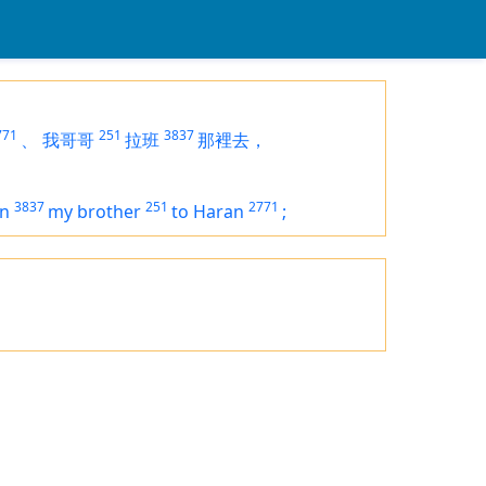
771
251
3837
、
我哥哥
拉班
那裡去，
3837
251
2771
an
my brother
to Haran
;