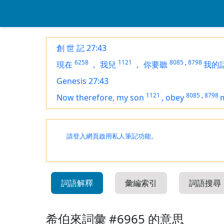
創 世 記 27:43
6258
1121
8085
,
8798
現在
，
我兒
，
你要聽
我的
Genesis 27:43
1121
8085
,
8798
Now therefore, my son
,
obey
請登入網頁啟用私人筆記功能。
詞語解釋
彙編索引
詞語搜尋
希伯來詞彙 #6965 的意思