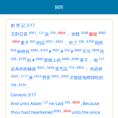
關閉
創 世 記 3:17
9001
,
121
559
,
8804
3588
8085
又對亞當
說
：
你既
聽從
,
8804
802
9001
,
6963
398
,
8799
妻子
的話
，
吃了
我所
834
6680
,
8765
9001
559
8800
3808
吩咐你
#
#
#
不可
吃
398
,
8799
4480
4480
,
6086
127
的
#
那樹上的
果子，
地
9002
,
5668
779
,
8803
必為你的緣故
受咒詛
；
你必終
3605
,
3117
2416
9002
,
6093
身
勞苦
才能從地裡得吃的
398
,
8799
。
Genesis 3:17
121
559
,
8804
And unto Adam
he said
,
Because
8085
,
8804
thou hast hearkened
unto the voice