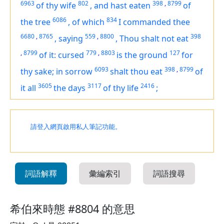
6963
802
398
,
8799
of thy wife
,
and hast eaten
of
6086
834
the tree
,
of which
I commanded thee
6680
,
8765
559
,
8800
398
,
saying
,
Thou shalt not eat
,
8799
779
,
8803
127
of it: cursed
is
the ground
for
6093
398
,
8799
thy sake; in sorrow
shalt thou eat
of
3605
3117
2416
it all
the days
of thy life
;
請登入網頁啟用私人筆記功能。
詞語解釋
彙編索引
詞語搜尋
希伯來時態 #8804 的意思