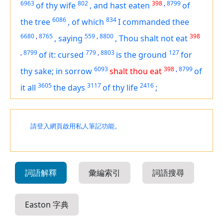
6963
802
398
,
8799
of thy wife
,
and hast eaten
of
6086
834
the tree
,
of which
I commanded thee
6680
,
8765
559
,
8800
398
,
saying
,
Thou shalt not eat
,
8799
779
,
8803
127
of it: cursed
is
the ground
for
6093
398
,
8799
thy sake; in sorrow
shalt thou eat
of
3605
3117
2416
it all
the days
of thy life
;
請登入網頁啟用私人筆記功能。
詞語解釋
彙編索引
詞語搜尋
Easton 字典