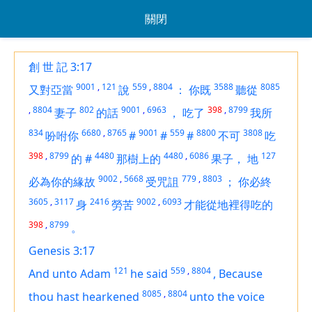
關閉
創 世 記 3:17
9001
,
121
559
,
8804
3588
8085
又對亞當
說
：
你既
聽從
,
8804
802
9001
,
6963
398
,
8799
妻子
的話
，
吃了
我所
834
6680
,
8765
9001
559
8800
3808
吩咐你
#
#
#
不可
吃
398
,
8799
4480
4480
,
6086
127
的
#
那樹上的
果子，
地
9002
,
5668
779
,
8803
必為你的緣故
受咒詛
；
你必終
3605
,
3117
2416
9002
,
6093
身
勞苦
才能從地裡得吃的
398
,
8799
。
Genesis 3:17
121
559
,
8804
And unto Adam
he said
,
Because
8085
,
8804
thou hast hearkened
unto the voice