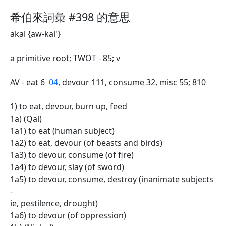
希伯來詞彙 #398 的意思
akal {aw-kal'}
a primitive root; TWOT - 85; v
AV - eat 6
04
, devour 111, consume 32, misc 55; 810
1) to eat, devour, burn up, feed
1a) (Qal)
1a1) to eat (human subject)
1a2) to eat, devour (of beasts and birds)
1a3) to devour, consume (of fire)
1a4) to devour, slay (of sword)
1a5) to devour, consume, destroy (inanimate subjects
-
ie, pestilence, drought)
1a6) to devour (of oppression)