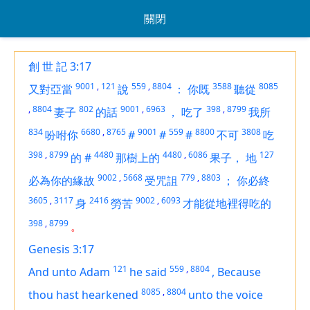
關閉
創 世 記 3:17
9001
,
121
559
,
8804
3588
8085
又對亞當
說
：
你既
聽從
,
8804
802
9001
,
6963
398
,
8799
妻子
的話
，
吃了
我所
834
6680
,
8765
9001
559
8800
3808
吩咐你
#
#
#
不可
吃
398
,
8799
4480
4480
,
6086
127
的
#
那樹上的
果子，
地
9002
,
5668
779
,
8803
必為你的緣故
受咒詛
；
你必終
3605
,
3117
2416
9002
,
6093
身
勞苦
才能從地裡得吃的
398
,
8799
。
Genesis 3:17
121
559
,
8804
And unto Adam
he said
,
Because
8085
,
8804
thou hast hearkened
unto the voice