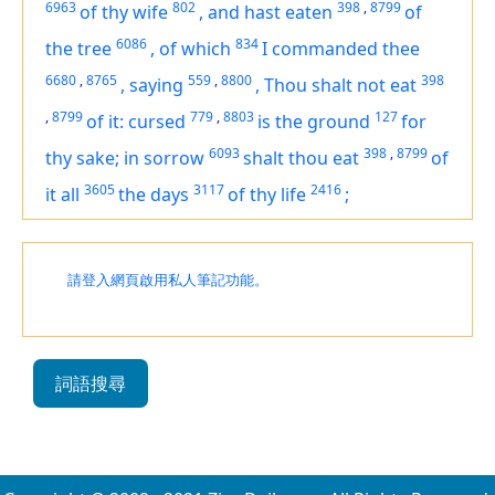
6963
802
398
,
8799
of thy wife
,
and hast eaten
of
6086
834
the tree
,
of which
I commanded thee
6680
,
8765
559
,
8800
398
,
saying
,
Thou shalt not eat
,
8799
779
,
8803
127
of it: cursed
is
the ground
for
6093
398
,
8799
thy sake; in sorrow
shalt thou eat
of
3605
3117
2416
it all
the days
of thy life
;
請登入網頁啟用私人筆記功能。
詞語搜尋