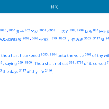
關閉
8085
,
8804
802
9001
,
6963
398
,
8799
834
妻子
的話
，
吃了
我所
吩咐
9002
,
5668
779
,
8803
3605
,
3117
24
必為你的緣故
受咒詛
；
你必終
身
8085
,
8804
6963
 thou hast hearkened
unto the voice
of thy wi
65
559
,
8800
398
,
8799
7
,
saying
,
Thou shalt not eat
of it: cursed
05
3117
2416
the days
of thy life
;