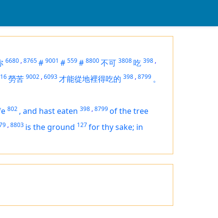
6680
,
8765
9001
559
8800
3808
398
,
你
#
#
#
不可
吃
16
9002
,
6093
398
,
8799
勞苦
才能從地裡得吃的
。
802
398
,
8799
fe
,
and hast eaten
of the tree
79
,
8803
127
is
the ground
for thy sake; in