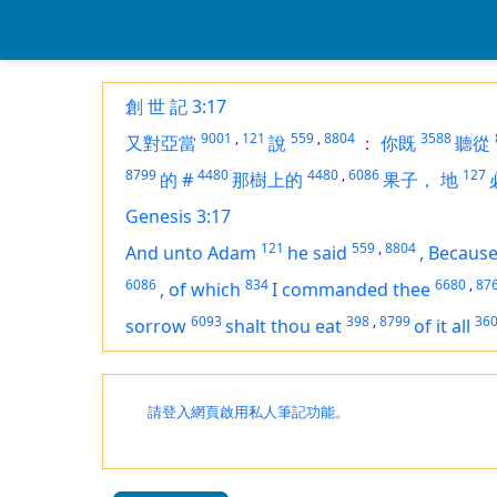
創 世 記 3:17
9001
,
121
559
,
8804
3588
又對亞當
說
：
你既
聽從
8799
4480
4480
,
6086
127
的
#
那樹上的
果子，
地
Genesis 3:17
121
559
,
8804
And unto Adam
he said
,
Because
6086
834
6680
,
87
,
of which
I commanded thee
6093
398
,
8799
36
sorrow
shalt thou eat
of
it all
請登入網頁啟用私人筆記功能。