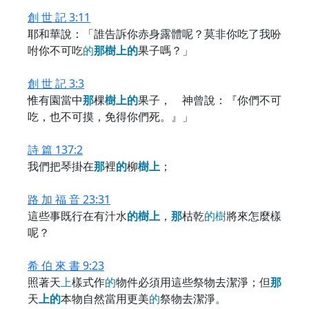
創 世 記 3:11
耶和華說：「誰告訴你赤身露體呢？莫非你吃了我吩
咐你不可吃
的
那
樹
上
的
果子嗎？」
創 世 記 3:3
惟有園當中
那
棵
樹
上
的
果子， 神曾說：『你們不可
吃，也不可摸，免得你們死。』」
詩 篇 137:2
我們把琴掛在
那
裡
的
柳
樹
上
；
路 加 福 音 23:31
這些事既行在有汁水
的
樹
上
，
那
枯乾
的
樹
將來怎麼樣
呢？
希 伯 來 書 9:23
照著天
上
樣式作
的
物件必須用這些祭物去潔淨；但
那
天
上
的
本物自然當用更美
的
祭物去潔淨。