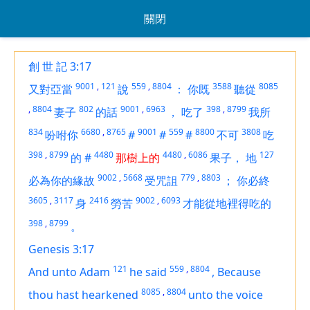
關閉
創 世 記 3:17
9001
,
121
559
,
8804
3588
8085
又對亞當
說
：
你既
聽從
,
8804
802
9001
,
6963
398
,
8799
妻子
的話
，
吃了
我所
834
6680
,
8765
9001
559
8800
3808
吩咐你
#
#
#
不可
吃
398
,
8799
4480
4480
,
6086
127
的
#
那樹上的
果子，
地
9002
,
5668
779
,
8803
必為你的緣故
受咒詛
；
你必終
3605
,
3117
2416
9002
,
6093
身
勞苦
才能從地裡得吃的
398
,
8799
。
Genesis 3:17
121
559
,
8804
And unto Adam
he said
,
Because
8085
,
8804
thou hast hearkened
unto the voice