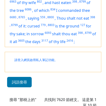
6963
802
398
,
8799
of thy wife
,
and hast eaten
of
6086
834
the tree
,
of which
I commanded thee
6680
,
8765
559
,
8800
398
,
saying
,
Thou shalt not eat
,
8799
779
,
8803
127
of it: cursed
is
the ground
for
6093
398
,
8799
thy sake; in sorrow
shalt thou eat
of
3605
3117
2416
it all
the days
of thy life
;
請登入網頁啟用私人筆記功能。
詞語搜尋
搜尋 "那樹上的"
共找到
7620
節經文。 這是第 1
至 10 節