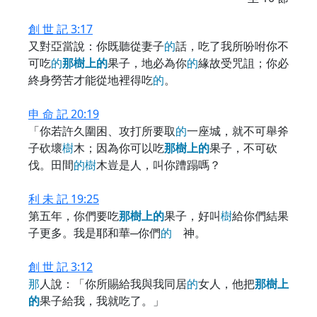
創 世 記 3:17
又對亞當說：你既聽從妻子
的
話，吃了我所吩咐你不
可吃
的
那
樹
上
的
果子，地必為你
的
緣故受咒詛；你必
終身勞苦才能從地裡得吃
的
。
申 命 記 20:19
「你若許久圍困、攻打所要取
的
一座城，就不可舉斧
子砍壞
樹
木；因為你可以吃
那
樹
上
的
果子，不可砍
伐。田間
的
樹
木豈是人，叫你蹧蹋嗎？
利 未 記 19:25
第五年，你們要吃
那
樹
上
的
果子，好叫
樹
給你們結果
子更多。我是耶和華─你們
的
神。
創 世 記 3:12
那
人說：「你所賜給我與我同居
的
女人，他把
那
樹
上
的
果子給我，我就吃了。」