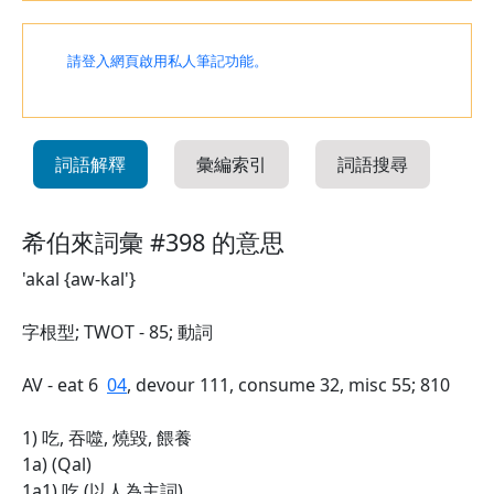
請登入網頁啟用私人筆記功能。
詞語解釋
彙編索引
詞語搜尋
希伯來詞彙 #398 的意思
'akal {aw-kal'}
字根型; TWOT - 85; 動詞
AV - eat 6
04
, devour 111, consume 32, misc 55; 810
1) 吃, 吞噬, 燒毀, 餵養
1a) (Qal)
1a1) 吃 (以人為主詞)