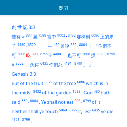
關閉
創 世 記 3:3
834
1588
9002
,
8432
6086
惟有
#
園
當中
那棵樹
上的果
4480
,
6529
430
559
,
8804
子
，
神
曾說
：
『你們不
3808
398
,
8799
4480
3808
5060
,
8799
可
吃
#
，
也不可
摸
9002
6435
4191
,
8799
#
，
免得
你們死
。
』」
Genesis 3:3
6529
6086
But of the fruit
of the tree
which
is
in
8432
1588
430
the midst
of the garden
,
God
hath
559
,
8804
398
,
8799
said
,
Ye shall not eat
of it,
5060
,
8799
6435
neither shall ye touch
it, lest
ye die
4191
,
8799
.