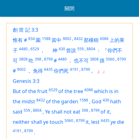
關閉
創 世 記 3:3
834
1588
9002
,
8432
6086
惟有
#
園
當中
那棵樹
上的果
4480
,
6529
430
559
,
8804
子
，
神
曾說
：
『你們不
3808
398
,
8799
4480
3808
5060
,
8799
可
吃
#
，
也不可
摸
9002
6435
4191
,
8799
#
，
免得
你們死
。
』」
Genesis 3:3
6529
6086
But of the fruit
of the tree
which
is
in
8432
1588
430
the midst
of the garden
,
God
hath
559
,
8804
398
,
8799
said
,
Ye shall not eat
of it,
5060
,
8799
6435
neither shall ye touch
it, lest
ye die
4191
,
8799
.