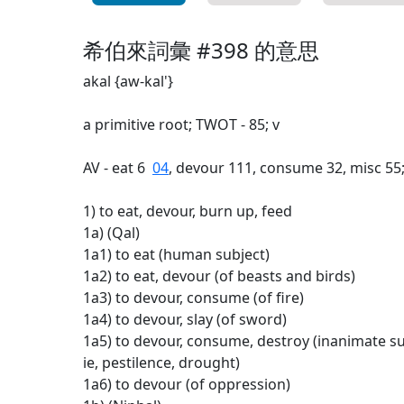
希伯來詞彙 #398 的意思
akal {aw-kal'}
a primitive root; TWOT - 85; v
AV - eat 6
04
, devour 111, consume 32, misc 55
1) to eat, devour, burn up, feed
1a) (Qal)
1a1) to eat (human subject)
1a2) to eat, devour (of beasts and birds)
1a3) to devour, consume (of fire)
1a4) to devour, slay (of sword)
1a5) to devour, consume, destroy (inanimate su
ie, pestilence, drought)
1a6) to devour (of oppression)