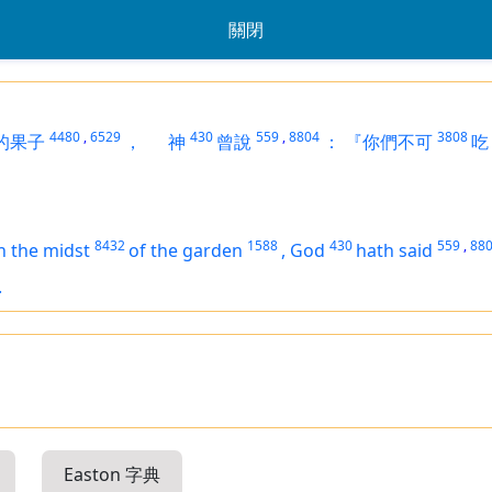
關閉
4480
,
6529
430
559
,
8804
3808
的果子
，
神
曾說
：
『你們不可
吃
8432
1588
430
559
,
88
n the midst
of the garden
,
God
hath said
.
Easton 字典