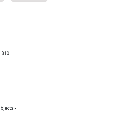
; 810
bjects -