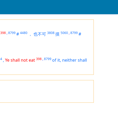
398
,
8799
4480
3808
5060
,
8799
#
，
也不可
摸
#
04
398
,
8799
,
Ye shall not eat
of it, neither shall