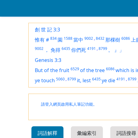
創 世 記 3:3
834
1588
9002
,
8432
6086
惟有
#
園
當中
那棵樹
上
9002
6435
4191
,
8799
，
免得
你們死
。
』」
Genesis 3:3
6529
6086
But of the fruit
of the tree
which
is
i
5060
,
8799
6435
4191
,
8799
ye touch
it, lest
ye die
請登入網頁啟用私人筆記功能。
詞語解釋
彙編索引
詞語搜尋