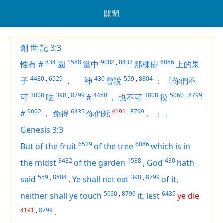
關閉
創 世 記 3:3
834
1588
9002
,
8432
6086
惟有
#
園
當中
那棵樹
上的果
4480
,
6529
430
559
,
8804
子
，
神
曾說
：
『你們不
3808
398
,
8799
4480
3808
5060
,
8799
可
吃
#
，
也不可
摸
9002
6435
4191
,
8799
#
，
免得
你們死
。
』」
Genesis 3:3
6529
6086
But of the fruit
of the tree
which
is
in
8432
1588
430
the midst
of the garden
,
God
hath
559
,
8804
398
,
8799
said
,
Ye shall not eat
of it,
5060
,
8799
6435
neither shall ye touch
it, lest
ye die
4191
,
8799
.