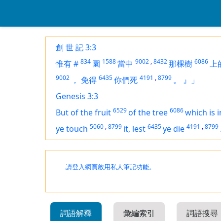
創 世 記 3:3
834
1588
9002
,
8432
6086
惟有
#
園
當中
那棵樹
上
9002
6435
4191
,
8799
，
免得
你們死
。
』」
Genesis 3:3
6529
6086
But of the fruit
of the tree
which
is
i
5060
,
8799
6435
4191
,
8799
ye touch
it, lest
ye die
請登入網頁啟用私人筆記功能。
詞語解釋
彙編索引
詞語搜尋