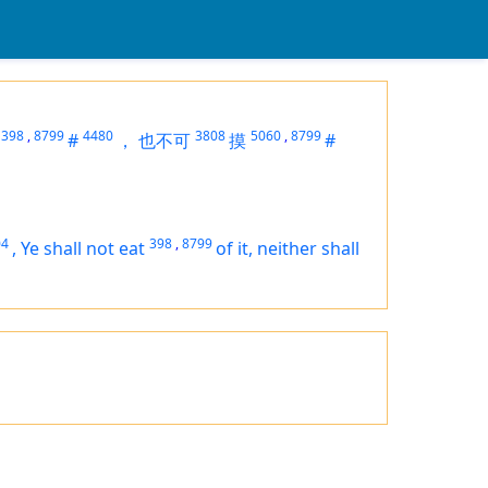
398
,
8799
4480
3808
5060
,
8799
#
，
也不可
摸
#
04
398
,
8799
,
Ye shall not eat
of it, neither shall