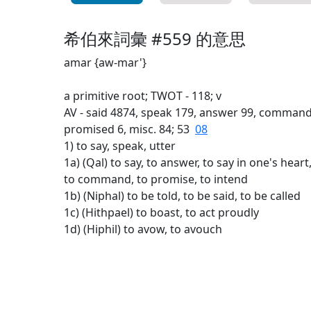
希伯來詞彙 #559 的意思
amar {aw-mar'}
a primitive root; TWOT - 118; v
AV - said 4874, speak 179, answer 99, command 30
promised 6, misc. 84; 53
08
1) to say, speak, utter
1a) (Qal) to say, to answer, to say in one's heart,
to command, to promise, to intend
1b) (Niphal) to be told, to be said, to be called
1c) (Hithpael) to boast, to act proudly
1d) (Hiphil) to avow, to avouch