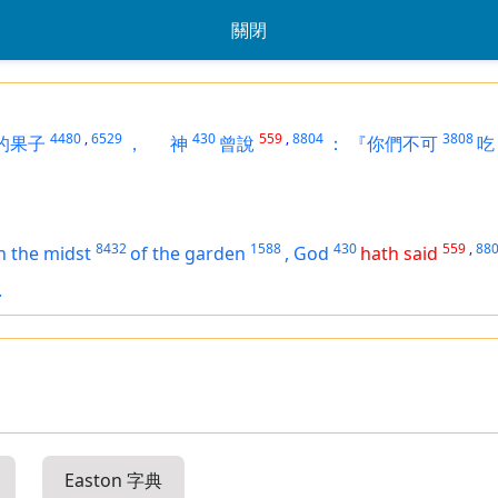
關閉
4480
,
6529
430
559
,
8804
3808
的果子
，
神
曾說
：
『你們不可
吃
8432
1588
430
559
,
88
n the midst
of the garden
,
God
hath said
.
Easton 字典