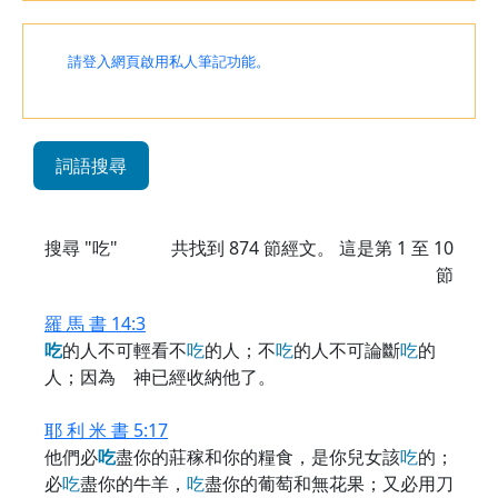
請登入網頁啟用私人筆記功能。
詞語搜尋
搜尋 "吃"
共找到
874
節經文。 這是第 1 至 10
節
羅 馬 書 14:3
吃
的人不可輕看不
吃
的人；不
吃
的人不可論斷
吃
的
人；因為 神已經收納他了。
耶 利 米 書 5:17
他們必
吃
盡你的莊稼和你的糧食，是你兒女該
吃
的；
必
吃
盡你的牛羊，
吃
盡你的葡萄和無花果；又必用刀