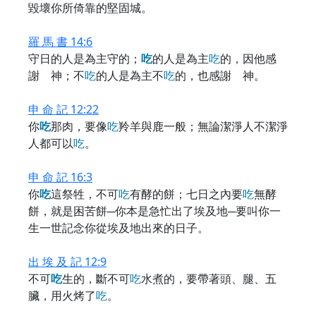
毀壞你所倚靠的堅固城。
羅 馬 書 14:6
守日的人是為主守的；
吃
的人是為主
吃
的，因他感
謝 神；不
吃
的人是為主不
吃
的，也感謝 神。
申 命 記 12:22
你
吃
那肉，要像
吃
羚羊與鹿一般；無論潔淨人不潔淨
人都可以
吃
。
申 命 記 16:3
你
吃
這祭牲，不可
吃
有酵的餅；七日之內要
吃
無酵
餅，就是困苦餅─你本是急忙出了埃及地─要叫你一
生一世記念你從埃及地出來的日子。
出 埃 及 記 12:9
不可
吃
生的，斷不可
吃
水煮的，要帶著頭、腿、五
臟，用火烤了
吃
。