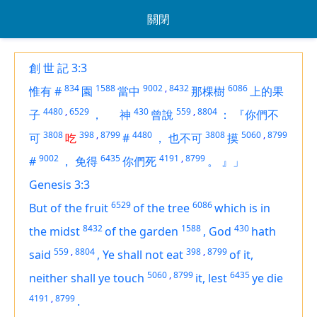
關閉
創 世 記 3:3
834
1588
9002
,
8432
6086
惟有
#
園
當中
那棵樹
上的果
4480
,
6529
430
559
,
8804
子
，
神
曾說
：
『你們不
3808
398
,
8799
4480
3808
5060
,
8799
可
吃
#
，
也不可
摸
9002
6435
4191
,
8799
#
，
免得
你們死
。
』」
Genesis 3:3
6529
6086
But of the fruit
of the tree
which
is
in
8432
1588
430
the midst
of the garden
,
God
hath
559
,
8804
398
,
8799
said
,
Ye shall not eat
of it,
5060
,
8799
6435
neither shall ye touch
it, lest
ye die
4191
,
8799
.