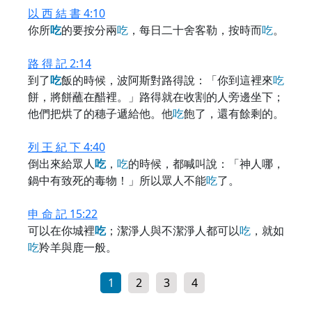
以 西 結 書 4:10
你所
吃
的要按分兩
吃
，每日二十舍客勒，按時而
吃
。
路 得 記 2:14
到了
吃
飯的時候，波阿斯對路得說：「你到這裡來
吃
餅，將餅蘸在醋裡。」路得就在收割的人旁邊坐下；
他們把烘了的穗子遞給他。他
吃
飽了，還有餘剩的。
列 王 紀 下 4:40
倒出來給眾人
吃
，
吃
的時候，都喊叫說：「神人哪，
鍋中有致死的毒物！」所以眾人不能
吃
了。
申 命 記 15:22
可以在你城裡
吃
；潔淨人與不潔淨人都可以
吃
，就如
吃
羚羊與鹿一般。
1
2
3
4