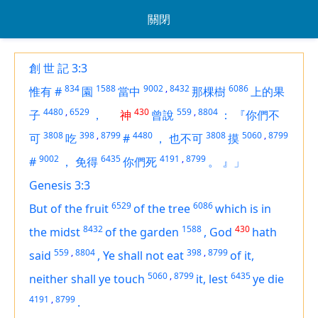
關閉
創 世 記 3:3
834
1588
9002
,
8432
6086
惟有
#
園
當中
那棵樹
上的果
4480
,
6529
430
559
,
8804
子
，
神
曾說
：
『你們不
3808
398
,
8799
4480
3808
5060
,
8799
可
吃
#
，
也不可
摸
9002
6435
4191
,
8799
#
，
免得
你們死
。
』」
Genesis 3:3
6529
6086
But of the fruit
of the tree
which
is
in
8432
1588
430
the midst
of the garden
,
God
hath
559
,
8804
398
,
8799
said
,
Ye shall not eat
of it,
5060
,
8799
6435
neither shall ye touch
it, lest
ye die
4191
,
8799
.