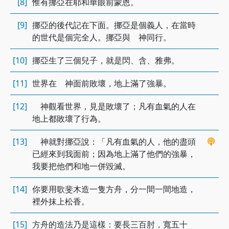
[8]
惟有挪亞在耶和華眼前蒙恩。
[9]
挪亞的後代記在下面。挪亞是個義人，在當時
的世代是個完全人。挪亞與 神同行。
[10]
挪亞生了三個兒子，就是閃、含、雅弗。
[11]
世界在 神面前敗壞，地上滿了強暴。
[12]
神觀看世界，見是敗壞了；凡有血氣的人在
地上都敗壞了行為。
[13]
神就對挪亞說：「凡有血氣的人，他的盡頭
已經來到我面前；因為地上滿了他們的強暴，
我要把他們和地一併毀滅。
[14]
你要用歌斐木造一隻方舟，分一間一間地造，
裡外抹上松香。
[15]
方舟的造法乃是這樣：要長三百肘，寬五十