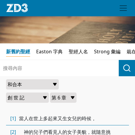
新舊約聖經
Easton 字典
聖經人名
Strong 彙編
栽
[1]
當人在世上多起來又生女兒的時候，
[2]
神的兒子們看見人的女子美貌，就隨意挑