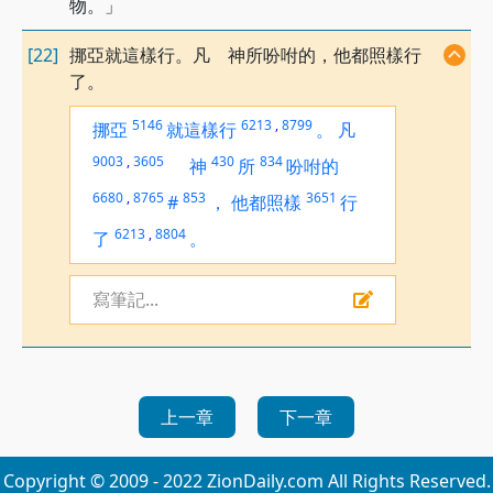
物。」
[22]
挪亞就這樣行。凡 神所吩咐的，他都照樣行
了。
5146
6213
,
8799
挪亞
就這樣行
。
凡
9003
,
3605
430
834
神
所
吩咐的
6680
,
8765
853
3651
#
，
他都照樣
行
6213
,
8804
了
。
寫筆記...
上一章
下一章
Copyright © 2009 - 2022 ZionDaily.com All Rights Reserved.