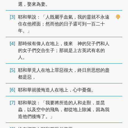
選，娶來為妻。
[3]
耶和華說：「人既屬乎血氣，我的靈就不永遠
住在他裡面；然而他的日子還可到一百二十
年。」
[4]
那時候有偉人在地上，後來 神的兒子們和人
的女子們交合生子；那就是上古英武有名的
人。
[5]
耶和華見人在地上罪惡很大，終日所思想的盡
都是惡，
[6]
耶和華就後悔造人在地上，心中憂傷。
[7]
耶和華說：「我要將所造的人和走獸，並昆
蟲，以及空中的飛鳥，都從地上除滅，因為我
造他們後悔了。」