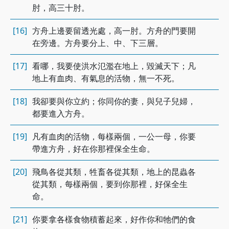
肘，高三十肘。
[16]
方舟上邊要留透光處，高一肘。方舟的門要開
在旁邊。方舟要分上、中、下三層。
[17]
看哪，我要使洪水氾濫在地上，毀滅天下；凡
地上有血肉、有氣息的活物，無一不死。
[18]
我卻要與你立約；你同你的妻，與兒子兒婦，
都要進入方舟。
[19]
凡有血肉的活物，每樣兩個，一公一母，你要
帶進方舟，好在你那裡保全生命。
[20]
飛鳥各從其類，牲畜各從其類，地上的昆蟲各
從其類，每樣兩個，要到你那裡，好保全生
命。
[21]
你要拿各樣食物積蓄起來，好作你和牠們的食