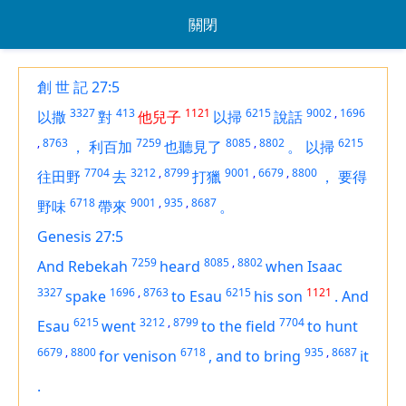
關閉
創 世 記 27:5
3327
413
1121
6215
9002
,
1696
以撒
對
他兒子
以掃
說話
,
8763
7259
8085
,
8802
6215
，
利百加
也聽見了
。
以掃
7704
3212
,
8799
9001
,
6679
,
8800
往田野
去
打獵
，
要得
6718
9001
,
935
,
8687
野味
帶來
。
Genesis 27:5
7259
8085
,
8802
And Rebekah
heard
when Isaac
3327
1696
,
8763
6215
1121
spake
to Esau
his son
.
And
6215
3212
,
8799
7704
Esau
went
to the field
to hunt
6679
,
8800
6718
935
,
8687
for
venison
,
and
to bring
it
.