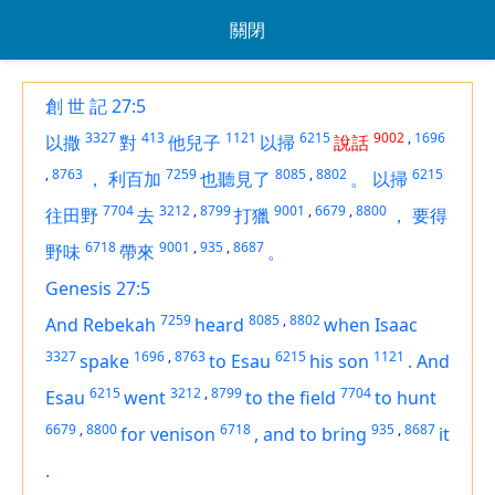
關閉
創 世 記 27:5
3327
413
1121
6215
9002
,
1696
以撒
對
他兒子
以掃
說話
,
8763
7259
8085
,
8802
6215
，
利百加
也聽見了
。
以掃
7704
3212
,
8799
9001
,
6679
,
8800
往田野
去
打獵
，
要得
6718
9001
,
935
,
8687
野味
帶來
。
Genesis 27:5
7259
8085
,
8802
And Rebekah
heard
when Isaac
3327
1696
,
8763
6215
1121
spake
to Esau
his son
.
And
6215
3212
,
8799
7704
Esau
went
to the field
to hunt
6679
,
8800
6718
935
,
8687
for
venison
,
and
to bring
it
.