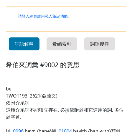
請登入網頁啟用私人筆記功能。
詞語解釋
彙編索引
詞語搜尋
希伯來詞彙 #9002 的意思
be,
TWOT193, 2621(亞蘭文)
依附介系詞
這種介系詞不能獨立存在, 必須依附於和它連用的詞, 多位
於字首.
與
0996
beyn {bane}和
01004
bayith {bah'-yith}類似