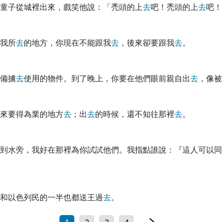
童子從城裡出來，戲笑他說：「禿頭的上
去
吧！禿頭的上
去
吧！
我所
去
的地方，你現在不能跟我
去
，後來卻要跟我
去
。
備擄
去
使用的物件。到了晚上，你要在他們眼前親自出
去
，像被
來要得為業的地方
去
；出
去
的時候，還不知往那裡
去
。
到水旁，我好在那裡為你試試他們。我指點誰說：『這人可以同
和以色列民的一半也都送王過
去
。