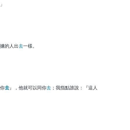
」
擄的人出
去
一樣。
你
去
』，他就可以同你
去
；我指點誰說：『這人