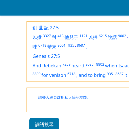
創 世 記 27:5
3327
413
1121
6215
9002
,
以撒
對
他兒子
以掃
說話
6718
9001
,
935
,
8687
味
帶來
。
Genesis 27:5
7259
8085
,
8802
And Rebekah
heard
when Isaa
8800
6718
935
,
8687
for
venison
,
and
to bring
it
請登入網頁啟用私人筆記功能。
詞語搜尋