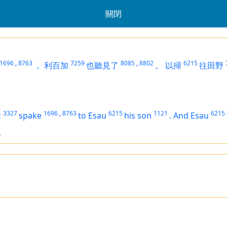
關閉
1696
,
8763
7259
8085
,
8802
6215
，
利百加
也聽見了
。
以掃
往田野
3327
1696
,
8763
6215
1121
6215
c
spake
to Esau
his son
.
And Esau
.