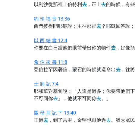
以利沙從那裡上伯特利
去
，正上
去
的時候，有些
約 翰 福 音 13:36
西門彼得問耶穌說：主往那裡
去
？耶穌回答說：
以 西 結 書 12:4
你要在白日當他們眼前帶出你的物件
去
，好像預
希 伯 來 書 11:8
亞伯拉罕因著信，蒙召的時候就遵命出
去
，往將
士 師 記 7:4
耶和華對基甸說：「人還是過多；你要帶他們下
不可同你
去
』，他就不可同你
去
。」
撒 母 耳 記 下 19:40
王過
去
，到了吉甲，金罕也跟他過
去
。猶大眾民