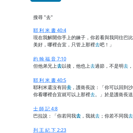
搜尋 "去"
耶 利 米 書 40:4
現在我解開你手上的鍊子，你若看與我同往巴比
美好，哪裡合宜，只管上那裡
去
吧！」
約 翰 福 音 7:10
但他弟兄上
去
以後，他也上
去
過節，不是明
去
，
耶 利 米 書 40:5
耶利米還沒有回
去
，護衛長說：「你可以回到沙
你看哪裡合宜就可以上那裡
去
。」於是護衛長送
士 師 記 4:8
巴拉說：「你若同我
去
，我就
去
；你若不同我
去
列 王 紀 下 2:23