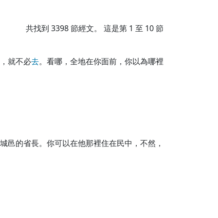
共找到
3398
節經文。 這是第 1 至 10 節
，就不必
去
。看哪，全地在你面前，你以為哪裡
城邑的省長。你可以在他那裡住在民中，不然，