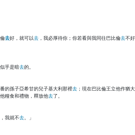
倫
去
好，就可以
去
，我必厚待你；你若看與我同往巴比倫
去
不好
似乎是暗
去
的。
番的孫子亞希甘的兒子基大利那裡
去
；現在巴比倫王立他作猶大
他糧食和禮物，釋放他
去
了。
，我就不
去
。」