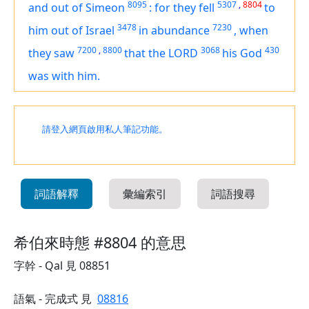
8095
5307
,
8804
and out of Simeon
:
for they fell
to
3478
7230
him out of Israel
in abundance
,
when
7200
,
8800
3068
430
they saw
that the LORD
his God
was
with him.
請登入網頁啟用私人筆記功能。
詞語解釋
彙編索引
詞語搜尋
希伯來時態 #8804 的意思
字幹 - Qal 見 08851
語氣 - 完成式 見
08816