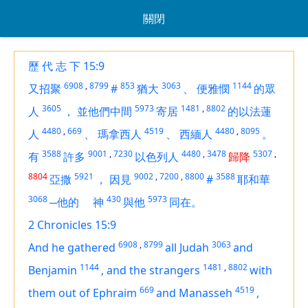
關閉
歷 代 志 下 15:9
6908
,
8799
853
3063
1144
又招聚
#
猶大
、
便雅憫
的眾
3605
5973
1481
,
8802
人
，
並他們中間
寄居
的以法蓮
4480
,
669
4519
4480
,
8095
人
、
瑪拿西人
、
西緬人
。
3588
9001
,
7230
4480
,
3478
5307
,
有
許多
以色列人
歸降
8804
5921
9002
,
7200
,
8800
3588
亞撒
，
因見
#
耶和華
3068
430
5973
─他的
神
與他
同在。
2 Chronicles 15:9
6908
,
8799
3063
And he gathered
all Judah
and
1144
1481
,
8802
Benjamin
,
and the strangers
with
669
4519
them out of Ephraim
and Manasseh
,