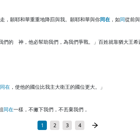
走，願耶和華重重地降罰與我。願耶和華與你
同
在
，如
同
從前與
我們的 神，他必幫助我們，為我們爭戰。」百姓就靠猶大王希
同
在
，使他的國位比我主大衛王的國位更大。」
祖
同
在
一樣，不撇下我們，不丟棄我們，
1
2
3
4