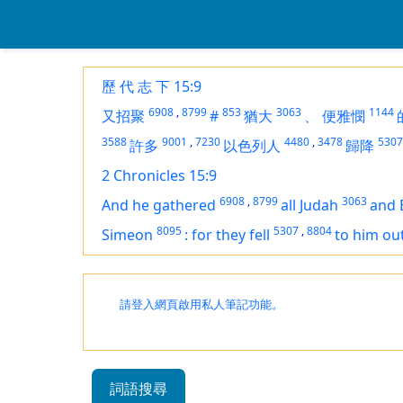
歷 代 志 下 15:9
6908
,
8799
853
3063
1144
又招聚
#
猶大
、
便雅憫
3588
9001
,
7230
4480
,
3478
5307
許多
以色列人
歸降
2 Chronicles 15:9
6908
,
8799
3063
And he gathered
all Judah
and 
8095
5307
,
8804
Simeon
:
for they fell
to him out
請登入網頁啟用私人筆記功能。
詞語搜尋