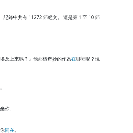
記錄中共有
11272
節經文。 這是第 1 至 10 節
。
埃及上來嗎？』他那樣奇妙的作為
在
哪裡呢？現
。
棄你。
你
同
在
。