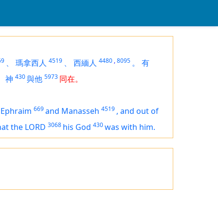
69
4519
4480
,
8095
、
瑪拿西人
、
西緬人
。
有
430
5973
的
神
與他
同在。
669
4519
 Ephraim
and Manasseh
,
and out of
3068
430
hat the LORD
his God
was
with him.