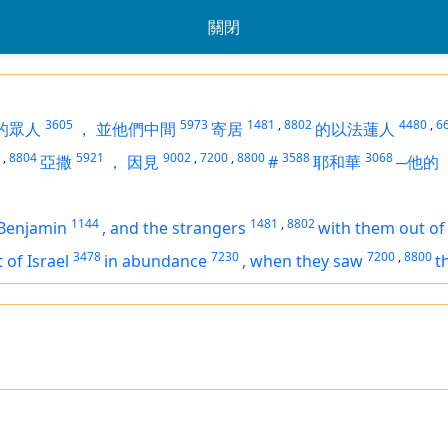
關閉
3605
5973
1481
,
8802
4480
,
6
的眾人
，
並他們中間
寄居
的以法蓮人
,
8804
5921
9002
,
7200
,
8800
3588
3068
亞撒
，
因見
#
耶和華
─他
1144
1481
,
8802
Benjamin
,
and the strangers
with them out of
3478
7230
7200
,
8800
 of Israel
in abundance
,
when they saw
t