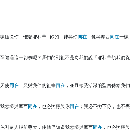
樣聽從你；惟願耶和華─你的 神與你
同
在
，像與摩西
同
在
一樣
至遭遇這一切事呢？我們的列祖不是向我們說『耶和華領我們從
天使
同
在
，又與我們的祖宗
同
在
，並且領受活潑的聖言傳給我們
我怎樣與摩西
同
在
，也必照樣與你
同
在
；我必不撇下你，也不丟
色列眾人眼前尊大，使他們知道我怎樣與摩西
同
在
，也必照樣與