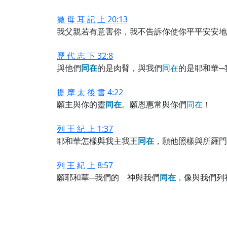
撒 母 耳 記 上 20:13
我父親若有意害你，我不告訴你使你平平安安地
歷 代 志 下 32:8
與他們
同
在
的是肉臂，與我們
同
在
的是耶和華─
提 摩 太 後 書 4:22
願主與你的靈
同
在
。願恩惠常與你們
同
在
！
列 王 紀 上 1:37
耶和華怎樣與我主我王
同
在
，願他照樣與所羅門
列 王 紀 上 8:57
願耶和華─我們的 神與我們
同
在
，像與我們列