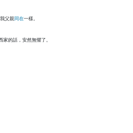
我父親
同
在
一樣。
西家的話，安然無懼了。