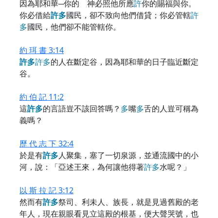
因為耶和華─你的 神必照他所應
許
你的賜福與你。
你必借給
許
多
國民，卻不致向他們借貸；你必管轄
許
多
國民，他們卻不能管轄你。
約 珥 書 3:14
許
多
許
多
的人在斷定谷，因為耶和華的日子臨近斷定
谷。
約 伯 記 11:2
這
許
多
的言語豈不該回答嗎？
多
嘴
多
舌的人豈可稱為
義嗎？
歷 代 志 下 32:4
於是有
許
多
人聚集，塞了一切泉源，並通流國中的小
河，說：「亞述王來，為何讓他得著
許
多
水呢？」
以 斯 拉 記 3:12
然而有
許
多
祭司、利未人、族長，就是見過舊殿的老
年人，現在親眼看見立這殿的根基，便大聲哭號，也