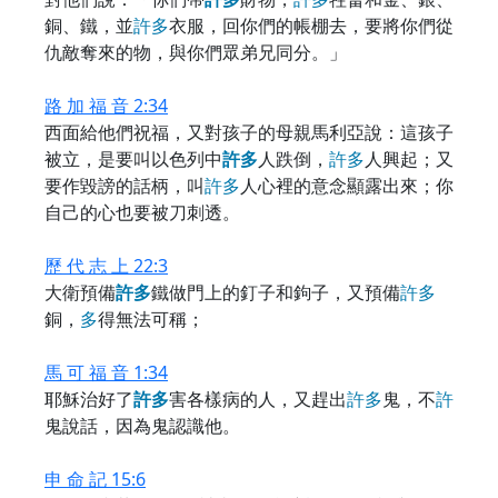
銅、鐵，並
許
多
衣服，回你們的帳棚去，要將你們從
仇敵奪來的物，與你們眾弟兄同分。」
路 加 福 音 2:34
西面給他們祝福，又對孩子的母親馬利亞說：這孩子
被立，是要叫以色列中
許
多
人跌倒，
許
多
人興起；又
要作毀謗的話柄，叫
許
多
人心裡的意念顯露出來；你
自己的心也要被刀刺透。
歷 代 志 上 22:3
大衛預備
許
多
鐵做門上的釘子和鉤子，又預備
許
多
銅，
多
得無法可稱；
馬 可 福 音 1:34
耶穌治好了
許
多
害各樣病的人，又趕出
許
多
鬼，不
許
鬼說話，因為鬼認識他。
申 命 記 15:6