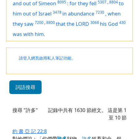
8095
5307
,
8804
and out of Simeon
:
for they fell
to
3478
7230
him out of Israel
in abundance
,
when
7200
,
8800
3068
430
they saw
that the LORD
his God
was
with him.
請登入網頁啟用私人筆記功能。
詞語搜尋
搜尋 "許多"
記錄中共有
1630
節經文。 這是第 1
至 10 節
約 書 亞 記 22:8
對他們說：「你們帶
許
多
財物，
許
多
牲畜和金、銀、