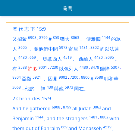
關閉
歷 代 志 下 15:9
6908
,
8799
853
3063
1144
又招聚
#
猶大
、
便雅憫
的眾
3605
5973
1481
,
8802
人
，
並他們中間
寄居
的以法蓮
4480
,
669
4519
4480
,
8095
人
、
瑪拿西人
、
西緬人
。
3588
9001
,
7230
4480
,
3478
5307
,
有
許多
以色列人
歸降
8804
5921
9002
,
7200
,
8800
3588
亞撒
，
因見
#
耶和華
3068
430
5973
─他的
神
與他
同在。
2 Chronicles 15:9
6908
,
8799
3063
And he gathered
all Judah
and
1144
1481
,
8802
Benjamin
,
and the strangers
with
669
4519
them out of Ephraim
and Manasseh
,