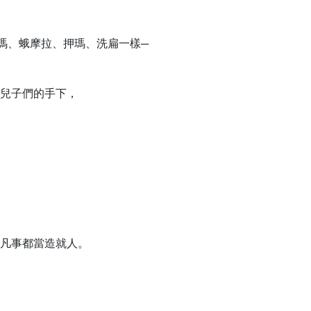
瑪、蛾摩拉、押瑪、洗扁一樣─
兒子們的手下，
凡事都當造就人。