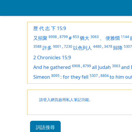
歷 代 志 下 15:9
6908
,
8799
853
3063
1144
又招聚
#
猶大
、
便雅憫
3588
9001
,
7230
4480
,
3478
5307
許多
以色列人
歸降
2 Chronicles 15:9
6908
,
8799
3063
And he gathered
all Judah
and 
8095
5307
,
8804
Simeon
:
for they fell
to him out
請登入網頁啟用私人筆記功能。
詞語搜尋