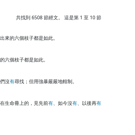
共找到
6508
節經文。 這是第 1 至 10 節
出來的六個枝子都是如此。
的六個枝子都是如此。
們沒
有
尋找；但用強暴嚴嚴地轄制。
在生命冊上的，見先前
有
、如今沒
有
、以後再
有