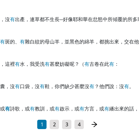
，沒
有
出產，連草都不生長─好像耶和華在忿怒中所傾覆的所多
有
斑的、
有
雜白紋的母山羊，並黑色的綿羊，都挑出來，交在他
，這裡
有
水，我受洗
有
甚麼妨礙呢？（
有
古卷在此
有
：
囊，沒
有
口袋，沒
有
鞋，你們缺少甚麼沒
有
？他們說：沒
有
。
或
有
詩歌，或
有
教訓，或
有
啟示，或
有
方言，或
有
繙出來的話，
1
2
3
4