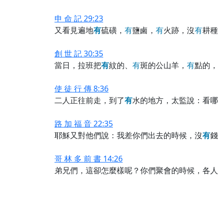
申 命 記 29:23
又看見遍地
有
硫磺，
有
鹽鹵，
有
火跡，沒
有
耕種
創 世 記 30:35
當日，拉班把
有
紋的、
有
斑的公山羊，
有
點的，
使 徒 行 傳 8:36
二人正往前走，到了
有
水的地方，太監說：看哪
路 加 福 音 22:35
耶穌又對他們說：我差你們出去的時候，沒
有
錢
哥 林 多 前 書 14:26
弟兄們，這卻怎麼樣呢？你們聚會的時候，各人