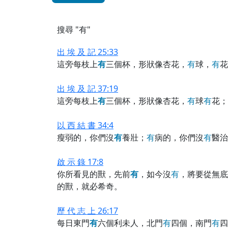
搜尋 "有"
出 埃 及 記 25:33
這旁每枝上
有
三個杯，形狀像杏花，
有
球，
有
花
出 埃 及 記 37:19
這旁每枝上
有
三個杯，形狀像杏花，
有
球
有
花；
以 西 結 書 34:4
瘦弱的，你們沒
有
養壯；
有
病的，你們沒
有
醫治
啟 示 錄 17:8
你所看見的獸，先前
有
，如今沒
有
，將要從無底
的獸，就必希奇。
歷 代 志 上 26:17
每日東門
有
六個利未人，北門
有
四個，南門
有
四