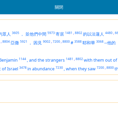
關閉
3605
5973
1481
,
8802
4480
,
6
的眾人
，
並他們中間
寄居
的以法蓮人
,
8804
5921
9002
,
7200
,
8800
3588
3068
亞撒
，
因見
#
耶和華
─他
1144
1481
,
8802
Benjamin
,
and the strangers
with them out of
3478
7230
7200
,
8800
 of Israel
in abundance
,
when they saw
t