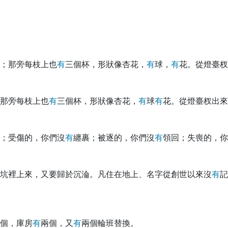
；那旁每枝上也
有
三個杯，形狀像杏花，
有
球，
有
花。從燈臺杈
那旁每枝上也
有
三個杯，形狀像杏花，
有
球
有
花。從燈臺杈出來
；受傷的，你們沒
有
纏裹；被逐的，你們沒
有
領回；失喪的，你
坑裡上來，又要歸於沉淪。凡住在地上、名字從創世以來沒
有
記
個，庫房
有
兩個，又
有
兩個輪班替換。