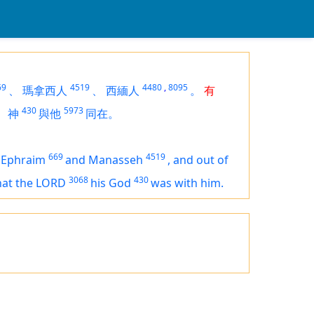
69
4519
4480
,
8095
、
瑪拿西人
、
西緬人
。
有
430
5973
的
神
與他
同在。
669
4519
 Ephraim
and Manasseh
,
and out of
3068
430
hat the LORD
his God
was
with him.