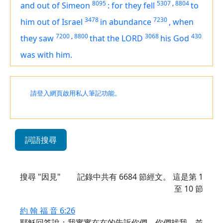
8095
5307
,
8804
and out of Simeon
:
for they fell
to
3478
7230
him out of Israel
in abundance
,
when
7200
,
8800
3068
430
they saw
that the LORD
his God
was
with him.
請登入網頁啟用私人筆記功能。
詞語搜尋
搜尋 "因見"
記錄中共有
6684
節經文。 這是第 1
至 10 節
約 翰 福 音 6:26
耶穌回答說：我實實在在的告訴你們，你們找我，並