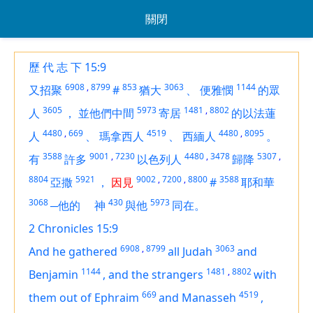
關閉
歷 代 志 下 15:9
6908
,
8799
853
3063
1144
又招聚
#
猶大
、
便雅憫
的眾
3605
5973
1481
,
8802
人
，
並他們中間
寄居
的以法蓮
4480
,
669
4519
4480
,
8095
人
、
瑪拿西人
、
西緬人
。
3588
9001
,
7230
4480
,
3478
5307
,
有
許多
以色列人
歸降
8804
5921
9002
,
7200
,
8800
3588
亞撒
，
因見
#
耶和華
3068
430
5973
─他的
神
與他
同在。
2 Chronicles 15:9
6908
,
8799
3063
And he gathered
all Judah
and
1144
1481
,
8802
Benjamin
,
and the strangers
with
669
4519
them out of Ephraim
and Manasseh
,