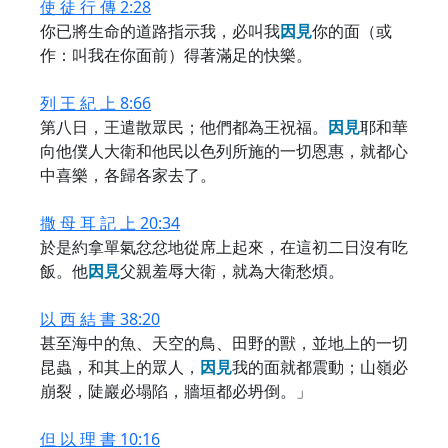
使 徒 行 傳 2:28
你已將生命的道路指示我，必叫我
因
見
你的面（或
作：叫我在你面前）得著滿足的快樂。
列 王 紀 上 8:66
第八日，王遣散眾民；他們都為王祝福。
因
見
耶和華
向他僕人大衛和他民以色列所施的一切恩惠，就都心
中喜樂，各歸各家去了。
撒 母 耳 記 上 20:34
於是約拿單氣忿忿地從席上起來，在這初二日沒有吃
飯。他
因
見
父親羞辱大衛，就為大衛愁煩。
以 西 結 書 38:20
甚至海中的魚、天空的鳥、田野的獸，並地上的一切
昆蟲，和其上的眾人，
因
見
我的面就都震動；山嶺必
崩裂，陡巖必塌陷，牆垣都必坍倒。」
但 以 理 書 10:16