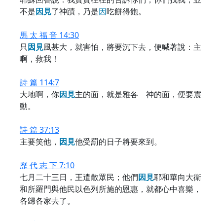
不是
因
見
了神蹟，乃是
因
吃餅得飽。
馬 太 福 音 14:30
只
因
見
風甚大，就害怕，將要沉下去，便喊著說：主
啊，救我！
詩 篇 114:7
大地啊，你
因
見
主的面，就是雅各 神的面，便要震
動。
詩 篇 37:13
主要笑他，
因
見
他受罰的日子將要來到。
歷 代 志 下 7:10
七月二十三日，王遣散眾民；他們
因
見
耶和華向大衛
和所羅門與他民以色列所施的恩惠，就都心中喜樂，
各歸各家去了。