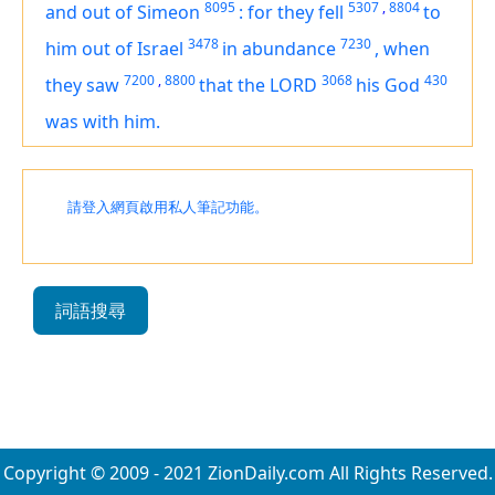
8095
5307
,
8804
and out of Simeon
:
for they fell
to
3478
7230
him out of Israel
in abundance
,
when
7200
,
8800
3068
430
they saw
that the LORD
his God
was
with him.
請登入網頁啟用私人筆記功能。
詞語搜尋
Copyright © 2009 - 2021 ZionDaily.com All Rights Reserved.