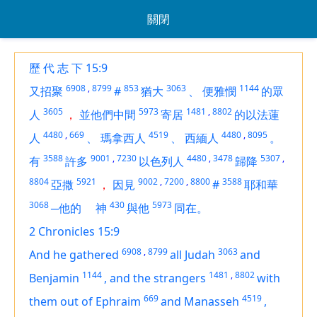
關閉
歷 代 志 下 15:9
6908
,
8799
853
3063
1144
又招聚
#
猶大
、
便雅憫
的眾
3605
5973
1481
,
8802
人
，
並他們中間
寄居
的以法蓮
4480
,
669
4519
4480
,
8095
人
、
瑪拿西人
、
西緬人
。
3588
9001
,
7230
4480
,
3478
5307
,
有
許多
以色列人
歸降
8804
5921
9002
,
7200
,
8800
3588
亞撒
，
因見
#
耶和華
3068
430
5973
─他的
神
與他
同在。
2 Chronicles 15:9
6908
,
8799
3063
And he gathered
all Judah
and
1144
1481
,
8802
Benjamin
,
and the strangers
with
669
4519
them out of Ephraim
and Manasseh
,