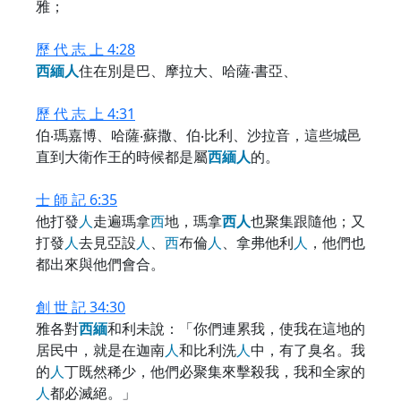
雅；
歷 代 志 上 4:28
西
緬
人
住在別是巴、摩拉大、哈薩‧書亞、
歷 代 志 上 4:31
伯‧瑪嘉博、哈薩‧蘇撒、伯‧比利、沙拉音，這些城邑
直到大衛作王的時候都是屬
西
緬
人
的。
士 師 記 6:35
他打發
人
走遍瑪拿
西
地，瑪拿
西
人
也聚集跟隨他；又
打發
人
去見亞設
人
、
西
布倫
人
、拿弗他利
人
，他們也
都出來與他們會合。
創 世 記 34:30
雅各對
西
緬
和利未說：「你們連累我，使我在這地的
居民中，就是在迦南
人
和比利洗
人
中，有了臭名。我
的
人
丁既然稀少，他們必聚集來擊殺我，我和全家的
人
都必滅絕。」