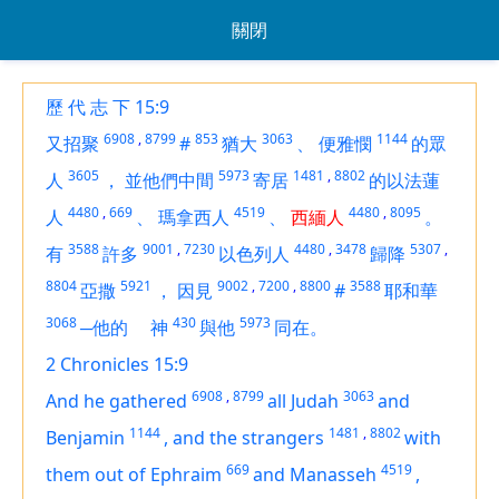
關閉
歷 代 志 下 15:9
6908
,
8799
853
3063
1144
又招聚
#
猶大
、
便雅憫
的眾
3605
5973
1481
,
8802
人
，
並他們中間
寄居
的以法蓮
4480
,
669
4519
4480
,
8095
人
、
瑪拿西人
、
西緬人
。
3588
9001
,
7230
4480
,
3478
5307
,
有
許多
以色列人
歸降
8804
5921
9002
,
7200
,
8800
3588
亞撒
，
因見
#
耶和華
3068
430
5973
─他的
神
與他
同在。
2 Chronicles 15:9
6908
,
8799
3063
And he gathered
all Judah
and
1144
1481
,
8802
Benjamin
,
and the strangers
with
669
4519
them out of Ephraim
and Manasseh
,