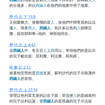
的分過多，所以
西
緬
人
在他們的地業中得了地業。
歷 代 志 下 15:9
又招聚猶大、便雅憫的眾
人
，並他們中間寄居的以法
蓮
人
、瑪拿
西
人
、
西
緬
人
。有許多以色列
人
歸降亞
撒，因見耶和華─他的 神與他同在。
歷 代 志 上 4:42
這
西
緬
人
中，有五百
人
上
西
珥山，率領他們的是以示
的兒子毗拉提、尼利雅、利法雅，和烏薛，
民 數 記 2:12
挨著他安營的是
西
緬
支派。蘇利沙代的兒子示路蔑作
西
緬
人
的首領。
歷 代 志 上 27:16
管理以色列眾支派的記在下面：管流便
人
的是細基利
的兒子以利以謝；管
西
緬
人
的是瑪迦的兒子示法提