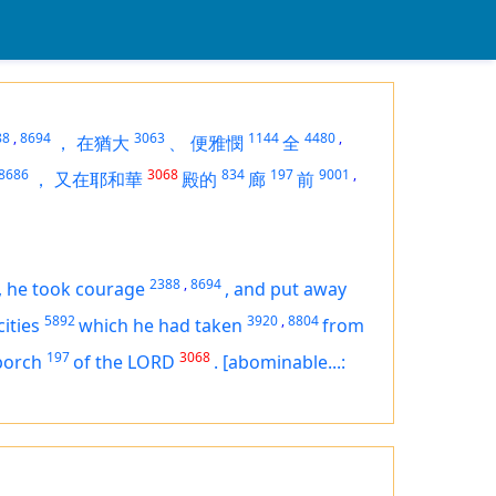
88
,
8694
3063
1144
4480
,
，
在猶大
、
便雅憫
全
8686
3068
834
197
9001
,
，
又在耶和華
殿的
廊
前
2388
,
8694
,
he took courage
,
and put away
5892
3920
,
8804
cities
which he had taken
from
197
3068
porch
of the LORD
.
[abominable...: