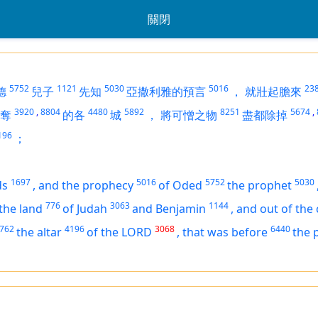
關閉
5752
1121
5030
5016
23
德
兒子
先知
亞撒利雅的預言
，
就壯起膽來
3920
,
8804
4480
5892
8251
5674
,
奪
的各
城
，
將可憎之物
盡都除掉
196
；
1697
5016
5752
5030
ds
,
and the prophecy
of Oded
the prophet
776
3063
1144
 the land
of Judah
and Benjamin
,
and out of the 
762
4196
3068
6440
the altar
of the LORD
,
that
was
before
the 