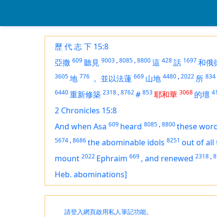
歷 代 志 下 15:8
609
9003
,
8085
,
8800
428
1697
亞撒
聽見
這
話
和俄
3605
776
669
4480
,
2022
834
地
，
並以法蓮
山地
所
6440
2318
,
8762
853
3068
4
重新修築
#
耶和華
的壇
2 Chronicles 15:8
609
8085
,
8800
And when Asa
heard
these wor
5674
,
8686
8251
the abominable idols
out of all
2022
669
2318
,
8
mount
Ephraim
,
and renewed
Heb. abominations]
請登入網頁啟用私人筆記功能。