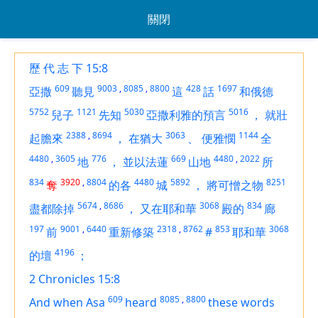
關閉
歷 代 志 下 15:8
609
9003
,
8085
,
8800
428
1697
亞撒
聽見
這
話
和俄德
5752
1121
5030
5016
兒子
先知
亞撒利雅的預言
，
就壯
2388
,
8694
3063
1144
起膽來
，
在猶大
、
便雅憫
全
4480
,
3605
776
669
4480
,
2022
地
，
並以法蓮
山地
所
834
3920
,
8804
4480
5892
8251
奪
的各
城
，
將可憎之物
5674
,
8686
3068
834
盡都除掉
，
又在耶和華
殿的
廊
197
9001
,
6440
2318
,
8762
853
3068
前
重新修築
#
耶和華
4196
的壇
；
2 Chronicles 15:8
609
8085
,
8800
And when Asa
heard
these words