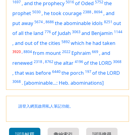
1697
5016
5752
,
and the prophecy
of Oded
the
5030
2388
,
8694
prophet
,
he took courage
,
and
5674
,
8686
8251
put away
the abominable idols
out
776
3063
1144
of all the land
of Judah
and Benjamin
5892
,
and out of the cities
which he had taken
3920
,
8804
2022
669
from mount
Ephraim
,
and
2318
,
8762
4196
3068
renewed
the altar
of the LORD
6440
197
,
that
was
before
the porch
of the LORD
3068
.
[abominable...: Heb. abominations]
請登入網頁啟用私人筆記功能。
詞語解釋
彙編索引
詞語搜尋