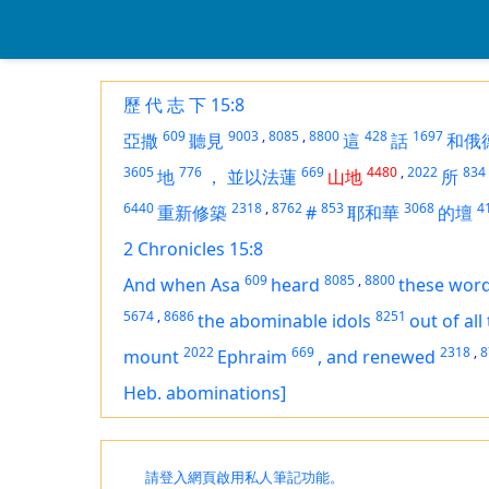
歷 代 志 下 15:8
609
9003
,
8085
,
8800
428
1697
亞撒
聽見
這
話
和俄
3605
776
669
4480
,
2022
834
地
，
並以法蓮
山地
所
6440
2318
,
8762
853
3068
4
重新修築
#
耶和華
的壇
2 Chronicles 15:8
609
8085
,
8800
And when Asa
heard
these wor
5674
,
8686
8251
the abominable idols
out of all
2022
669
2318
,
8
mount
Ephraim
,
and renewed
Heb. abominations]
請登入網頁啟用私人筆記功能。