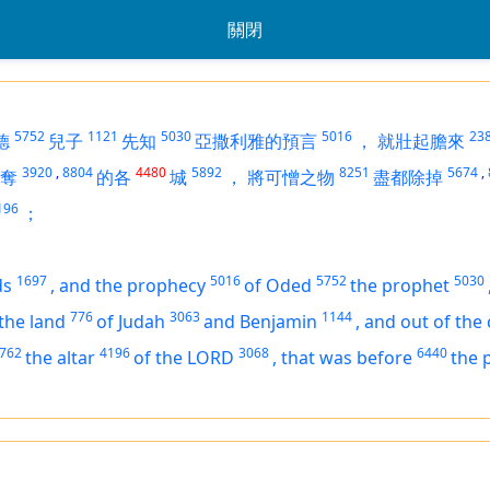
關閉
5752
1121
5030
5016
23
德
兒子
先知
亞撒利雅的預言
，
就壯起膽來
3920
,
8804
4480
5892
8251
5674
,
奪
的各
城
，
將可憎之物
盡都除掉
196
；
1697
5016
5752
5030
ds
,
and the prophecy
of Oded
the prophet
776
3063
1144
 the land
of Judah
and Benjamin
,
and out of the 
762
4196
3068
6440
the altar
of the LORD
,
that
was
before
the 