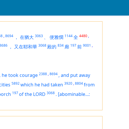
88
,
8694
3063
1144
4480
,
，
在猶大
、
便雅憫
全
8686
3068
834
197
9001
,
，
又在耶和華
殿的
廊
前
2388
,
8694
,
he took courage
,
and put away
5892
3920
,
8804
cities
which he had taken
from
197
3068
porch
of the LORD
.
[abominable...: