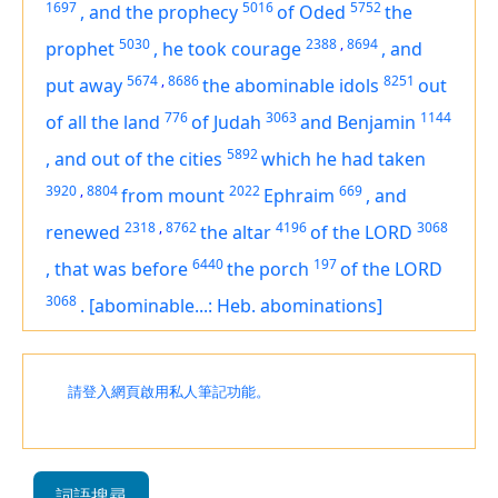
1697
5016
5752
,
and the prophecy
of Oded
the
5030
2388
,
8694
prophet
,
he took courage
,
and
5674
,
8686
8251
put away
the abominable idols
out
776
3063
1144
of all the land
of Judah
and Benjamin
5892
,
and out of the cities
which he had taken
3920
,
8804
2022
669
from mount
Ephraim
,
and
2318
,
8762
4196
3068
renewed
the altar
of the LORD
6440
197
,
that
was
before
the porch
of the LORD
3068
.
[abominable...: Heb. abominations]
請登入網頁啟用私人筆記功能。
詞語搜尋