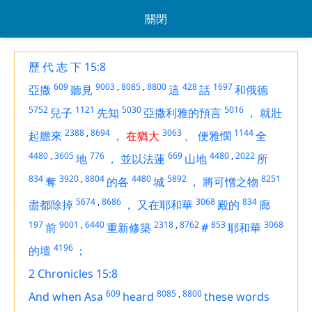
關閉
歷 代 志 下 15:8
609
9003
,
8085
,
8800
428
1697
亞撒
聽見
這
話
和俄德
5752
1121
5030
5016
兒子
先知
亞撒利雅的預言
，
就壯
2388
,
8694
3063
1144
起膽來
，
在猶大
、
便雅憫
全
4480
,
3605
776
669
4480
,
2022
地
，
並以法蓮
山地
所
834
3920
,
8804
4480
5892
8251
奪
的各
城
，
將可憎之物
5674
,
8686
3068
834
盡都除掉
，
又在耶和華
殿的
廊
197
9001
,
6440
2318
,
8762
853
3068
前
重新修築
#
耶和華
4196
的壇
；
2 Chronicles 15:8
609
8085
,
8800
And when Asa
heard
these words