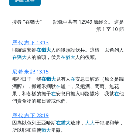
搜尋 "在猶大"
記錄中共有
12949
節經文。 這是
第 1 至 10 節
歷 代 志 下 13:13
耶羅波安卻
在
猶
大
人的後頭設伏兵。這樣，以色列人
在
猶
大
人的前頭，伏兵
在
猶
大
人的後頭。
尼 希 米 記 13:15
那些日子，我
在
猶
大
見有人
在
安息日醡酒（原文是踹
酒醡），搬運禾捆馱
在
驢上，又把酒、葡萄、無花
果，和各樣的擔子
在
安息日擔入耶路撒冷，我就
在
他
們賣食物的那日警戒他們。
歷 代 志 下 28:19
因為以色列王亞哈斯
在
猶
大
放肆，
大
大
干犯耶和華，
所以耶和華使
猶
大
卑微。