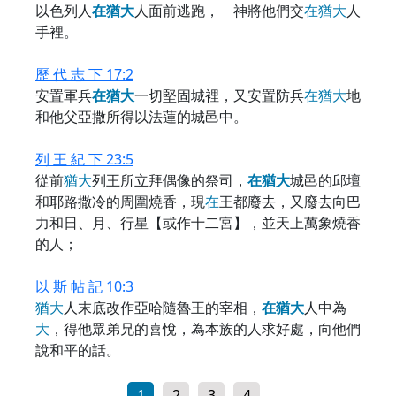
以色列人
在
猶
大
人面前逃跑， 神將他們交
在
猶
大
人
手裡。
歷 代 志 下 17:2
安置軍兵
在
猶
大
一切堅固城裡，又安置防兵
在
猶
大
地
和他父亞撒所得以法蓮的城邑中。
列 王 紀 下 23:5
從前
猶
大
列王所立拜偶像的祭司，
在
猶
大
城邑的邱壇
和耶路撒冷的周圍燒香，現
在
王都廢去，又廢去向巴
力和日、月、行星【或作十二宮】，並天上萬象燒香
的人；
以 斯 帖 記 10:3
猶
大
人末底改作亞哈隨魯王的宰相，
在
猶
大
人中為
大
，得他眾弟兄的喜悅，為本族的人求好處，向他們
說和平的話。
1
2
3
4