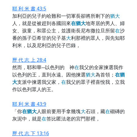
耶 利 米 書 43:5
加利亞的兒子約哈難和一切軍長卻將所剩下的
猶
大
人，就是從被趕到各國回來
在
猶
大
地寄居的男人、婦
女、孩童，和眾公主，並護衛長尼布撒拉旦所留
在
沙
番的孫子亞希甘的兒子基
大
利那裡的眾人，與先知耶
利米，以及尼利亞的兒子巴錄，
歷 代 志 上 28:4
然而，耶和華─以色列的 神
在
我父的全家揀選我作
以色列的王，直到永遠。因他揀選
猶
大
為首領；
在
猶
大
支派中揀選我父家，
在
我父的眾子裡喜悅我，立我
作以色列眾人的王。
耶 利 米 書 43:9
「你
在
猶
大
人眼前要用手拿幾塊
大
石頭，藏
在
砌磚的
灰泥中，就是
在
答比匿法老的宮門那裡，
歷 代 志 下 13:16