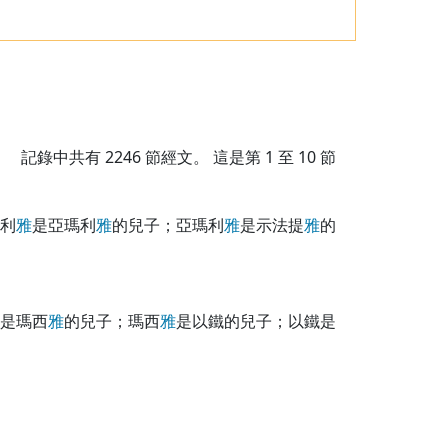
記錄中共有
2246
節經文。 這是第 1 至 10 節
利
雅
是亞瑪利
雅
的兒子；亞瑪利
雅
是示法提
雅
的
是瑪西
雅
的兒子；瑪西
雅
是以鐵的兒子；以鐵是