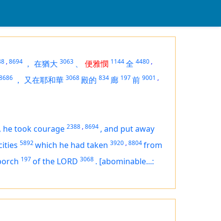
88
,
8694
3063
1144
4480
,
，
在猶大
、
便雅憫
全
8686
3068
834
197
9001
,
，
又在耶和華
殿的
廊
前
2388
,
8694
,
he took courage
,
and put away
5892
3920
,
8804
cities
which he had taken
from
197
3068
porch
of the LORD
.
[abominable...: