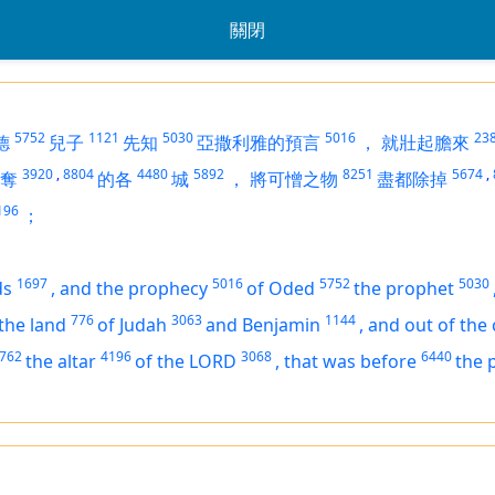
關閉
5752
1121
5030
5016
23
德
兒子
先知
亞撒利雅的預言
，
就壯起膽來
3920
,
8804
4480
5892
8251
5674
,
奪
的各
城
，
將可憎之物
盡都除掉
196
；
1697
5016
5752
5030
ds
,
and the prophecy
of Oded
the prophet
776
3063
1144
 the land
of Judah
and Benjamin
,
and out of the 
762
4196
3068
6440
the altar
of the LORD
,
that
was
before
the 