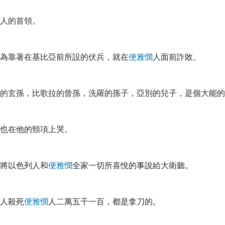
人的首領。
為靠著在基比亞前所設的伏兵，就在
便
雅
憫
人面前詐敗。
的玄孫，比歌拉的曾孫，洗羅的孫子，亞別的兒子，是個大能的
也在他的頸項上哭。
將以色列人和
便
雅
憫
全家一切所喜悅的事說給大衛聽。
人殺死
便
雅
憫
人二萬五千一百，都是拿刀的。