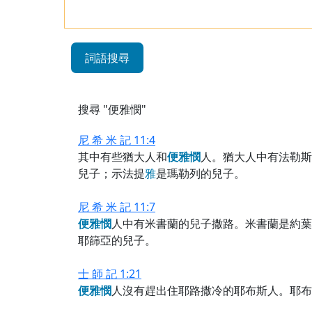
詞語搜尋
搜尋 "便雅憫"
尼 希 米 記 11:4
其中有些猶大人和
便
雅
憫
人。猶大人中有法勒斯
兒子；示法提
雅
是瑪勒列的兒子。
尼 希 米 記 11:7
便
雅
憫
人中有米書蘭的兒子撒路。米書蘭是約葉
耶篩亞的兒子。
士 師 記 1:21
便
雅
憫
人沒有趕出住耶路撒冷的耶布斯人。耶布