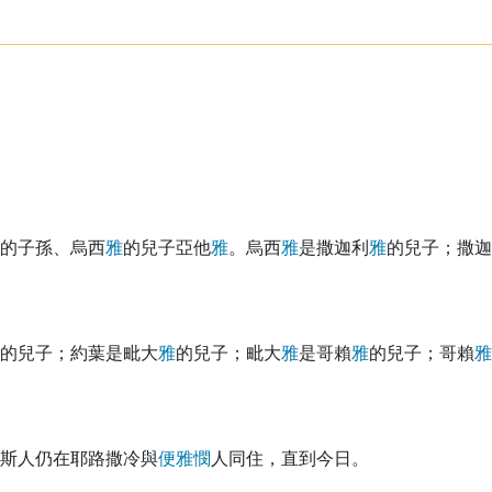
的子孫、烏西
雅
的兒子亞他
雅
。烏西
雅
是撒迦利
雅
的兒子；撒迦
的兒子；約葉是毗大
雅
的兒子；毗大
雅
是哥賴
雅
的兒子；哥賴
雅
斯人仍在耶路撒冷與
便
雅
憫
人同住，直到今日。