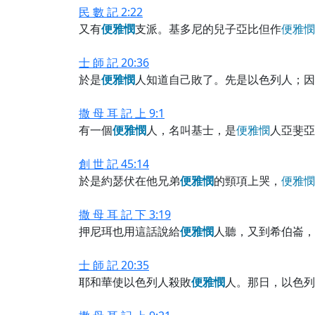
民 數 記 2:22
又有
便
雅
憫
支派。基多尼的兒子亞比但作
便
雅
憫
士 師 記 20:36
於是
便
雅
憫
人知道自己敗了。先是以色列人；因
撒 母 耳 記 上 9:1
有一個
便
雅
憫
人，名叫基士，是
便
雅
憫
人亞斐亞
創 世 記 45:14
於是約瑟伏在他兄弟
便
雅
憫
的頸項上哭，
便
雅
憫
撒 母 耳 記 下 3:19
押尼珥也用這話說給
便
雅
憫
人聽，又到希伯崙，
士 師 記 20:35
耶和華使以色列人殺敗
便
雅
憫
人。那日，以色列