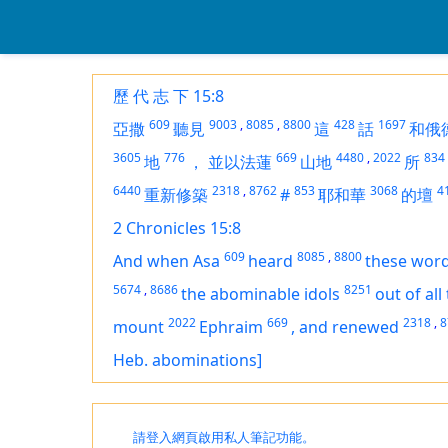
歷 代 志 下 15:8
609
9003
,
8085
,
8800
428
1697
亞撒
聽見
這
話
和俄
3605
776
669
4480
,
2022
834
地
，
並以法蓮
山地
所
6440
2318
,
8762
853
3068
4
重新修築
#
耶和華
的壇
2 Chronicles 15:8
609
8085
,
8800
And when Asa
heard
these wor
5674
,
8686
8251
the abominable idols
out of all
2022
669
2318
,
8
mount
Ephraim
,
and renewed
Heb. abominations]
請登入網頁啟用私人筆記功能。