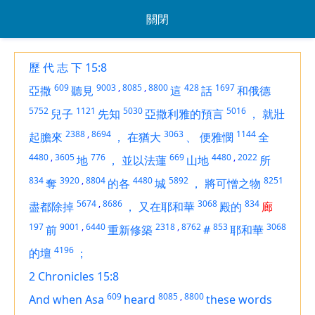
關閉
歷 代 志 下 15:8
609
9003
,
8085
,
8800
428
1697
亞撒
聽見
這
話
和俄德
5752
1121
5030
5016
兒子
先知
亞撒利雅的預言
，
就壯
2388
,
8694
3063
1144
起膽來
，
在猶大
、
便雅憫
全
4480
,
3605
776
669
4480
,
2022
地
，
並以法蓮
山地
所
834
3920
,
8804
4480
5892
8251
奪
的各
城
，
將可憎之物
5674
,
8686
3068
834
盡都除掉
，
又在耶和華
殿的
廊
197
9001
,
6440
2318
,
8762
853
3068
前
重新修築
#
耶和華
4196
的壇
；
2 Chronicles 15:8
609
8085
,
8800
And when Asa
heard
these words