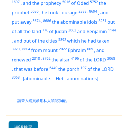
1697
5016
5752
,
and the prophecy
of Oded
the
5030
2388
,
8694
prophet
,
he took courage
,
and
5674
,
8686
8251
put away
the abominable idols
out
776
3063
1144
of all the land
of Judah
and Benjamin
5892
,
and out of the cities
which he had taken
3920
,
8804
2022
669
from mount
Ephraim
,
and
2318
,
8762
4196
3068
renewed
the altar
of the LORD
6440
197
,
that
was
before
the porch
of the LORD
3068
.
[abominable...: Heb. abominations]
請登入網頁啟用私人筆記功能。
詞語搜尋