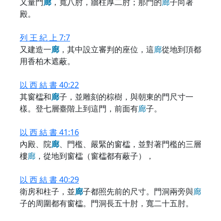
又量門
廊
，寬八肘，牆柱厚二肘；那門的
廊
子向著
殿。
列 王 紀 上 7:7
又建造一
廊
，其中設立審判的座位，這
廊
從地到頂都
用香柏木遮蔽。
以 西 結 書 40:22
其窗櫺和
廊
子，並雕刻的棕樹，與朝東的門尺寸一
樣。登七層臺階上到這門，前面有
廊
子。
以 西 結 書 41:16
內殿、院
廊
、門檻、嚴緊的窗櫺，並對著門檻的三層
樓
廊
，從地到窗櫺（窗櫺都有蔽子），
以 西 結 書 40:29
衛房和柱子，並
廊
子都照先前的尺寸。門洞兩旁與
廊
子的周圍都有窗櫺。門洞長五十肘，寬二十五肘。