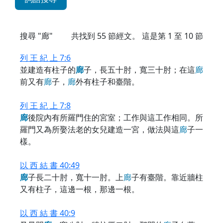
搜尋 "廊"
共找到
55
節經文。 這是第 1 至 10 節
列 王 紀 上 7:6
並建造有柱子的
廊
子，長五十肘，寬三十肘；在這
廊
前又有
廊
子，
廊
外有柱子和臺階。
列 王 紀 上 7:8
廊
後院內有所羅門住的宮室；工作與這工作相同。所
羅門又為所娶法老的女兒建造一宮，做法與這
廊
子一
樣。
以 西 結 書 40:49
廊
子長二十肘，寬十一肘。上
廊
子有臺階。靠近牆柱
又有柱子，這邊一根，那邊一根。
以 西 結 書 40:9