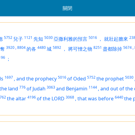
關閉
5752
1121
5030
5016
23
德
兒子
先知
亞撒利雅的預言
，
就壯起膽來
3920
,
8804
4480
5892
8251
5674
,
奪
的各
城
，
將可憎之物
盡都除掉
196
；
1697
5016
5752
5030
ds
,
and the prophecy
of Oded
the prophet
776
3063
1144
 the land
of Judah
and Benjamin
,
and out of the 
762
4196
3068
6440
the altar
of the LORD
,
that
was
before
the 