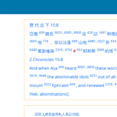
歷 代 志 下 15:8
609
9003
,
8085
,
8800
428
1697
亞撒
聽見
這
話
和俄
3605
776
669
4480
,
2022
834
地
，
並以法蓮
山地
所
6440
2318
,
8762
853
3068
4
重新修築
#
耶和華
的壇
2 Chronicles 15:8
609
8085
,
8800
And when Asa
heard
these wor
5674
,
8686
8251
the abominable idols
out of all
2022
669
2318
,
8
mount
Ephraim
,
and renewed
Heb. abominations]
請登入網頁啟用私人筆記功能。