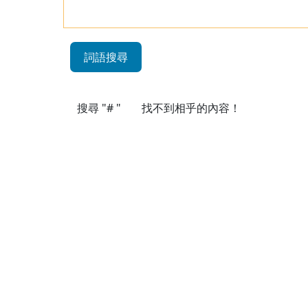
詞語搜尋
搜尋 "# "
找不到相乎的內容！