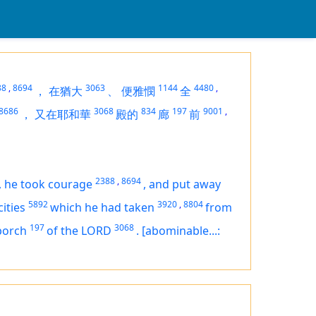
88
,
8694
3063
1144
4480
,
，
在猶大
、
便雅憫
全
8686
3068
834
197
9001
,
，
又在耶和華
殿的
廊
前
2388
,
8694
,
he took courage
,
and put away
5892
3920
,
8804
cities
which he had taken
from
197
3068
porch
of the LORD
.
[abominable...: