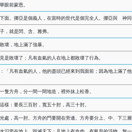
華眼前蒙恩。
下面。挪亞是個義人，在當時的世代是個完全人。挪亞與 神同
子，就是閃、含、雅弗。
敗壞，地上滿了強暴。
見是敗壞了；凡有血氣的人在地上都敗壞了行為。
：「凡有血氣的人，他的盡頭已經來到我面前；因為地上滿了他
一隻方舟，分一間一間地造，裡外抹上松香。
這樣：要長三百肘，寬五十肘，高三十肘。
光處，高一肘。方舟的門要開在旁邊。方舟要分上、中、下三層
水氾濫在地上，毀滅天下；凡地上有血肉、有氣息的活物，無一