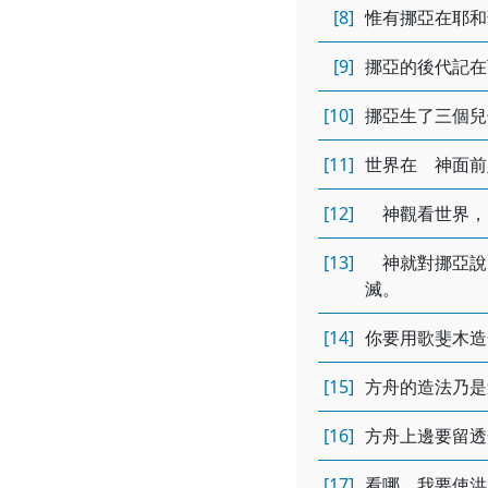
[8]
惟有挪亞在耶和
[9]
挪亞的後代記在
[10]
挪亞生了三個兒
[11]
世界在 神面前
[12]
神觀看世界，
[13]
神就對挪亞說
滅。
[14]
你要用歌斐木造
[15]
方舟的造法乃是
[16]
方舟上邊要留透
[17]
看哪，我要使洪