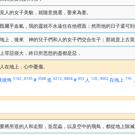
見人的女子美貌，就隨意挑選，娶來為妻。
既屬乎血氣，我的靈就不永遠住在他裡面；然而他的日子還可到
地上，後來 神的兒子們和人的女子們交合生子；那就是上古英
上罪惡很大，終日所思想的盡都是惡，
人在地上，心中憂傷。
5162
,
8735
3588
6213
,
8804
853
120
,
9002
776
就後悔
#
造
#
人
在地上
要將所造的人和走獸，並昆蟲，以及空中的飛鳥，都從地上除滅