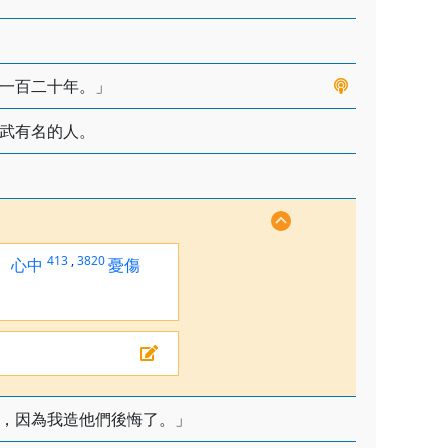
一百二十年。」
武有名的人。
413
,
3820
，
心中
憂傷
，因為我造他們後悔了。」