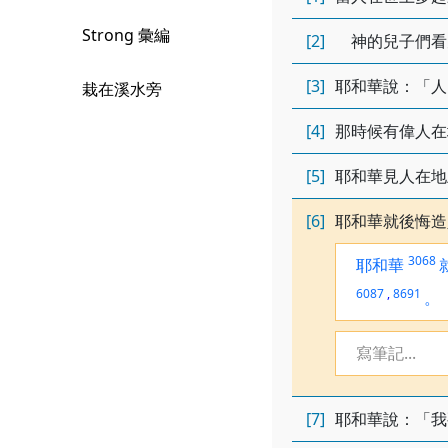
Strong 彙編
[2]
神的兒子們看
[3]
耶和華說：「人
栽在溪水旁
[4]
那時候有偉人在
[5]
耶和華見人在地
[6]
耶和華就後悔造
3068
耶和華
6087
,
8691
。
寫筆記...
[7]
耶和華說：「我