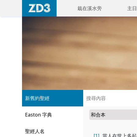
栽在溪水旁
主日
新舊約聖經
Easton 字典
聖經人名
[1]
當人在世上多起