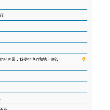
行。
們的強暴，我要把他們和地一併毀
。
不死。