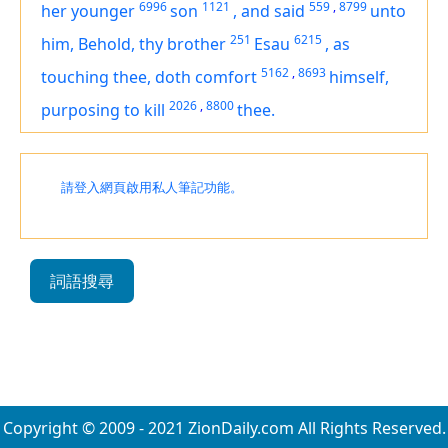
6996
1121
559
,
8799
her younger
son
,
and said
unto
251
6215
him, Behold, thy brother
Esau
,
as
5162
,
8693
touching thee, doth comfort
himself,
2026
,
8800
purposing
to kill
thee.
請登入網頁啟用私人筆記功能。
詞語搜尋
Copyright © 2009 - 2021 ZionDaily.com All Rights Reserved.