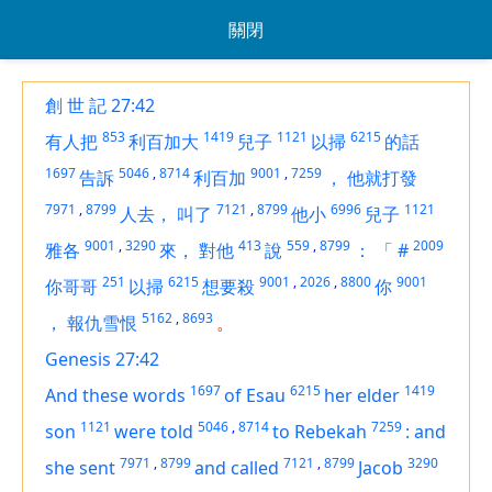
關閉
創 世 記 27:42
853
1419
1121
6215
有人把
利百加大
兒子
以掃
的話
1697
5046
,
8714
9001
,
7259
告訴
利百加
，
他就打發
7971
,
8799
7121
,
8799
6996
1121
人去，
叫了
他小
兒子
9001
,
3290
413
559
,
8799
2009
雅各
來，
對他
說
：
「
#
251
6215
9001
,
2026
,
8800
9001
你哥哥
以掃
想要殺
你
5162
,
8693
，
報仇雪恨
。
Genesis 27:42
1697
6215
1419
And these words
of Esau
her elder
1121
5046
,
8714
7259
son
were told
to Rebekah
:
and
7971
,
8799
7121
,
8799
3290
she sent
and called
Jacob