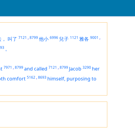
7121
,
8799
6996
1121
9001
,
去，
叫了
他小
兒子
雅各
93
。
7971
,
8799
7121
,
8799
3290
t
and called
Jacob
her
5162
,
8693
oth comfort
himself,
purposing
to