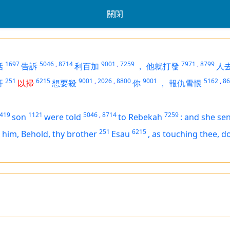
關閉
1697
5046
,
8714
9001
,
7259
7971
,
8799
話
告訴
利百加
，
他就打發
人
251
6215
9001
,
2026
,
8800
9001
5162
,
86
哥
以掃
想要殺
你
，
報仇雪恨
419
1121
5046
,
8714
7259
son
were told
to Rebekah
:
and she sen
251
6215
 him, Behold, thy brother
Esau
,
as touching thee, d