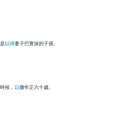
是
以
掃
妻子巴實抹的子孫。
時候，
以
撒年正六十歲。