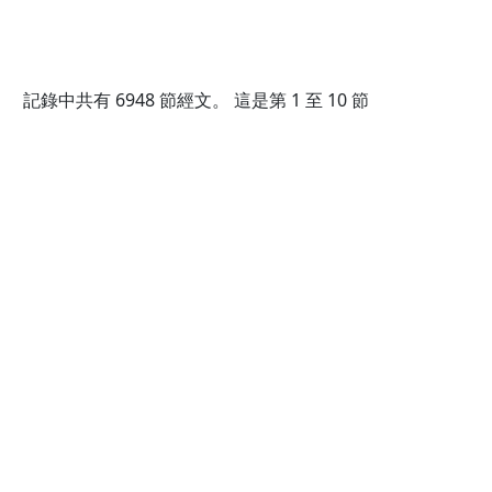
記錄中共有
6948
節經文。 這是第 1 至 10 節