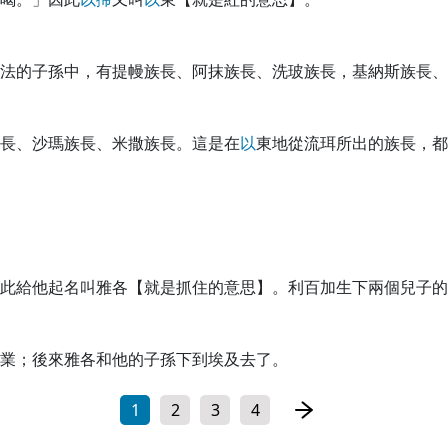
法的子孫中，有提幔族長、阿抹族長、洗玻族長，基納斯族長、
長、沙瑪族長、米撒族長。這是在
以
東地從流珥所出的族長，都
此給他起名叫雅各【就是抓住的意思】。利百加生下兩個兒子的
業；後來雅各和他的子孫下到埃及去了。
1
2
3
4