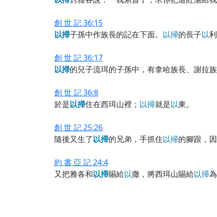
創 世 記 36:15
以
掃
子孫中作族長的記在下面。
以
掃
的長子
以
利
創 世 記 36:17
以
掃
的兒子流珥的子孫中，有拿哈族長、謝拉族
創 世 記 36:8
於是
以
掃
住在西珥山裡；
以
掃
就是
以
東。
創 世 記 25:26
隨後又生了
以
掃
的兄弟，手抓住
以
掃
的腳跟，因
約 書 亞 記 24:4
又把雅各和
以
掃
賜給
以
撒，將西珥山賜給
以
掃
為