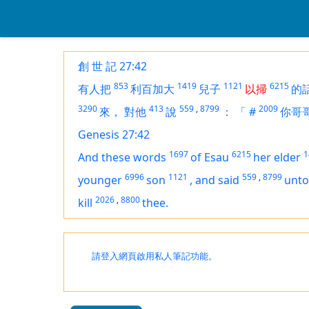
創 世 記 27:42
853
1419
1121
6215
有人把
利百加大
兒子
以掃
的
3290
413
559
,
8799
2009
來，
對他
說
：
「
#
你哥
Genesis 27:42
1697
6215
1
And these words
of Esau
her elder
6996
1121
559
,
8799
younger
son
,
and said
unto
2026
,
8800
kill
thee.
請登入網頁啟用私人筆記功能。