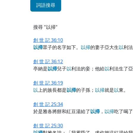
詞語搜尋
搜尋 "以掃"
創 世 記 36:10
以
掃
眾子的名字如下。
以
掃
的妻子亞大生
以
利法
創 世 記 36:12
亭納是
以
掃
兒子
以
利法的妾；他給
以
利法生了亞
創 世 記 36:19
以
上的族長都是
以
掃
的子孫；
以
掃
就是
以
東。
創 世 記 25:34
於是雅各將餅和紅豆湯給了
以
掃
，
以
掃
吃了喝了
創 世 記 25:30
以
掃
對雅各說：「我累昏了，求你把這紅湯給我