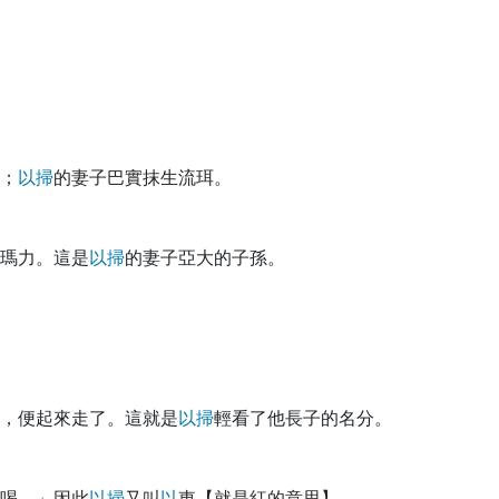
；
以
掃
的妻子巴實抹生流珥。
瑪力。這是
以
掃
的妻子亞大的子孫。
，便起來走了。這就是
以
掃
輕看了他長子的名分。
喝。」因此
以
掃
又叫
以
東【就是紅的意思】。