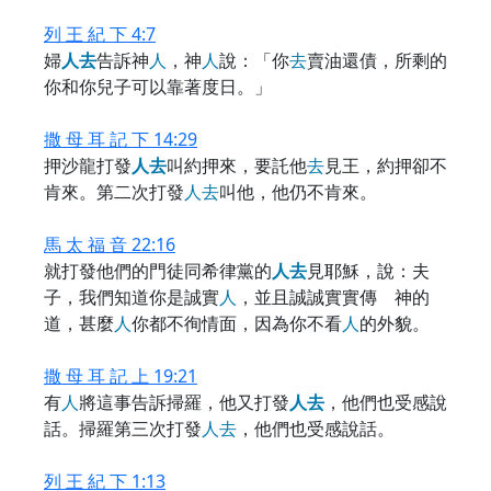
列 王 紀 下 4:7
婦
人
去
告訴神
人
，神
人
說：「你
去
賣油還債，所剩的
你和你兒子可以靠著度日。」
撒 母 耳 記 下 14:29
押沙龍打發
人
去
叫約押來，要託他
去
見王，約押卻不
肯來。第二次打發
人
去
叫他，他仍不肯來。
馬 太 福 音 22:16
就打發他們的門徒同希律黨的
人
去
見耶穌，說：夫
子，我們知道你是誠實
人
，並且誠誠實實傳 神的
道，甚麼
人
你都不徇情面，因為你不看
人
的外貌。
撒 母 耳 記 上 19:21
有
人
將這事告訴掃羅，他又打發
人
去
，他們也受感說
話。掃羅第三次打發
人
去
，他們也受感說話。
列 王 紀 下 1:13