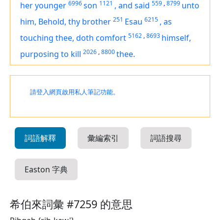
6996
1121
559
,
8799
her younger
son
,
and said
unto
251
6215
him, Behold, thy brother
Esau
,
as
5162
,
8693
touching thee, doth comfort
himself,
2026
,
8800
purposing
to kill
thee.
請登入網頁啟用私人筆記功能。
詞語解釋
彙編索引
詞語搜尋
Easton 字典
希伯來詞彙 #7259 的意思