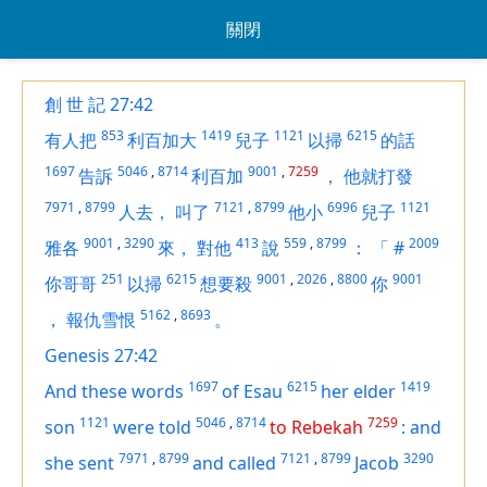
關閉
創 世 記 27:42
853
1419
1121
6215
有人把
利百加大
兒子
以掃
的話
1697
5046
,
8714
9001
,
7259
告訴
利百加
，
他就打發
7971
,
8799
7121
,
8799
6996
1121
人去，
叫了
他小
兒子
9001
,
3290
413
559
,
8799
2009
雅各
來，
對他
說
：
「
#
251
6215
9001
,
2026
,
8800
9001
你哥哥
以掃
想要殺
你
5162
,
8693
，
報仇雪恨
。
Genesis 27:42
1697
6215
1419
And these words
of Esau
her elder
1121
5046
,
8714
7259
son
were told
to Rebekah
:
and
7971
,
8799
7121
,
8799
3290
she sent
and called
Jacob