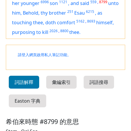
6996
1121
559
,
8799
her younger
son
,
and said
unto
251
6215
him, Behold, thy brother
Esau
,
as
5162
,
8693
touching thee, doth comfort
himself,
2026
,
8800
purposing
to kill
thee.
請登入網頁啟用私人筆記功能。
詞語解釋
彙編索引
詞語搜尋
Easton 字典
希伯來時態 #8799 的意思