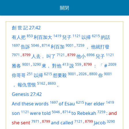
關閉
創 世 記 27:42
853
1419
1121
6215
有人把
利百加大
兒子
以掃
的話
1697
5046
,
8714
9001
,
7259
告訴
利百加
，
他就打發
7971
,
8799
7121
,
8799
6996
1121
人去，
叫了
他小
兒子
9001
,
3290
413
559
,
8799
2009
雅各
來，
對他
說
：
「
#
251
6215
9001
,
2026
,
8800
9001
你哥哥
以掃
想要殺
你
5162
,
8693
，
報仇雪恨
。
Genesis 27:42
1697
6215
1419
And these words
of Esau
her elder
1121
5046
,
8714
7259
son
were told
to Rebekah
:
and
7971
,
8799
7121
,
8799
3290
she sent
and called
Jacob