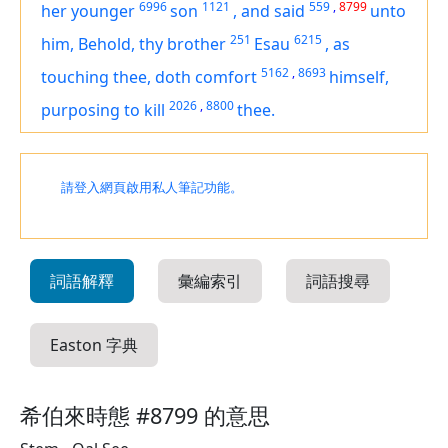
6996
1121
559
,
8799
her younger
son
,
and said
unto
251
6215
him, Behold, thy brother
Esau
,
as
5162
,
8693
touching thee, doth comfort
himself,
2026
,
8800
purposing
to kill
thee.
請登入網頁啟用私人筆記功能。
詞語解釋
彙編索引
詞語搜尋
Easton 字典
希伯來時態 #8799 的意思