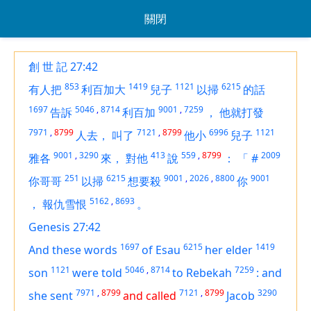
關閉
創 世 記 27:42
853
1419
1121
6215
有人把
利百加大
兒子
以掃
的話
1697
5046
,
8714
9001
,
7259
告訴
利百加
，
他就打發
7971
,
8799
7121
,
8799
6996
1121
人去，
叫了
他小
兒子
9001
,
3290
413
559
,
8799
2009
雅各
來，
對他
說
：
「
#
251
6215
9001
,
2026
,
8800
9001
你哥哥
以掃
想要殺
你
5162
,
8693
，
報仇雪恨
。
Genesis 27:42
1697
6215
1419
And these words
of Esau
her elder
1121
5046
,
8714
7259
son
were told
to Rebekah
:
and
7971
,
8799
7121
,
8799
3290
she sent
and called
Jacob